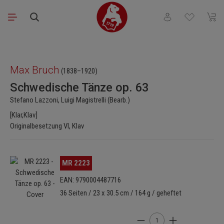
Zum Hauptinhalt springen
Du hast 0 Produkt
Waren
Bildergalerie überspringen
Max Bruch
(1838–1920)
Schwedische Tänze op. 63
Stefano Lazzoni, Luigi Magistrelli (Bearb.)
[Klar,Klav]
Originalbesetzung Vl, Klav
Bildergalerie überspringen
MR 2223
EAN: 9790004487716
36 Seiten / 23 x 30.5 cm / 164 g / geheftet
Produkt Anzahl: Gib den 