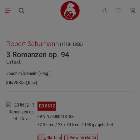
Zum Hauptinhalt springen
Du hast 0 Produkt
Waren
Bildergalerie überspringen
Robert Schumann
(1810–1856)
3 Romanzen op. 94
Urtext
Joachim Draheim (Hrsg.)
[Ob(Vl/Klar),Klav]
Bildergalerie überspringen
EB 8632
EAN: 9790004181836
32 Seiten / 23 x 30.5 cm / 148 g / geheftet
Blättern
View on nkoda