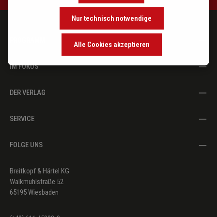
Nur technisch notwendige
PROGRAMM
Alle Cookies akzeptieren
IM FOKUS
DER VERLAG
SERVICE
FOLGE UNS
Breitkopf & Härtel KG
Walkmühlstraße 52
65195 Wiesbaden