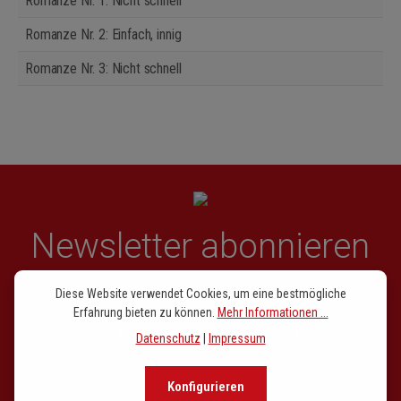
Romanze Nr. 1: Nicht schnell
Romanze Nr. 2: Einfach, innig
Romanze Nr. 3: Nicht schnell
Newsletter abonnieren
Mit unserem Newsletter sind Sie den entscheidenen Takt voraus.
Diese Website verwendet Cookies, um eine bestmögliche
Entdecken Sie Neuerscheinungen,
Erfahrung bieten zu können.
Mehr Informationen ...
lernen Sie Hintergründe kennen und lassen Sie sich von exklusiven
Datenschutz
|
Impressum
Empfehlungen inspirieren.
Konfigurieren