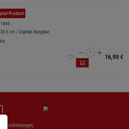
11849
 30.5 cm / Digitale Ausgabe
abe
Produkt Anzahl: Gi
16,90 €
n
Neuerscheinungen,