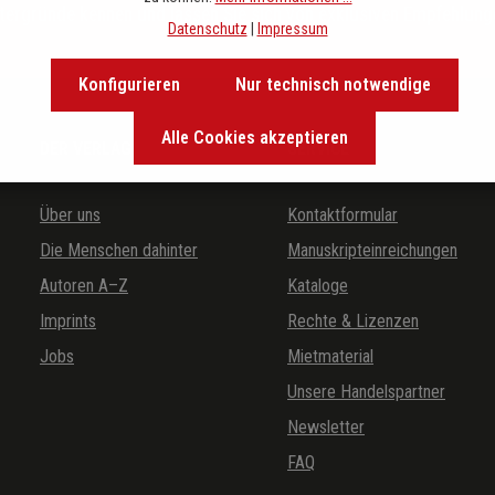
ntergründe kennen und lassen Sie sich von exklusiven Empfehlunge
Datenschutz
|
Impressum
Konfigurieren
Nur technisch notwendige
Alle Cookies akzeptieren
DER VERLAG
SERVICE
Über uns
Kontaktformular
Die Menschen dahinter
Manuskripteinreichungen
Autoren A–Z
Kataloge
Imprints
Rechte & Lizenzen
Jobs
Mietmaterial
Unsere Handelspartner
Newsletter
FAQ