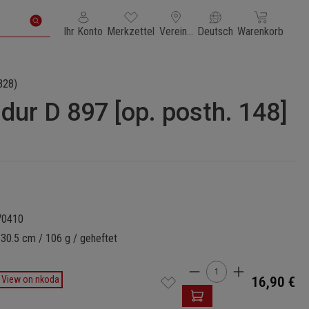
Du hast 0 Produkte auf dem Merkzettel
Warenkorb enth
Ihr Konto
Merkzettel
Vereinigte Staaten von Amerika
Deutsch
Warenkorb
828)
dur D 897 [op. posth. 148]
70410
 30.5 cm / 106 g / geheftet
Produkt Anzahl: Gi
View on nkoda
16,90 €