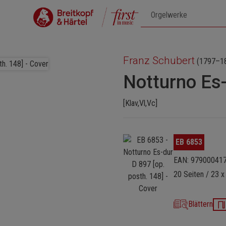
Franz Schubert
(1797–1
Notturno Es-
[Klav,Vl,Vc]
Bildergalerie überspringen
EB 6853
EAN: 97900041
20 Seiten / 23 x
Blättern