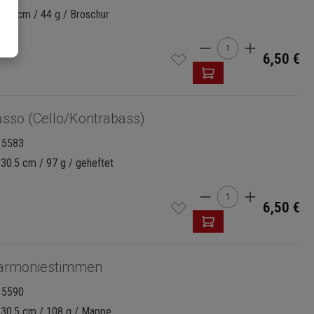
30.5 cm / 44 g / Broschur
Produkt Anzahl: G
6,50 €
sso (Cello/Kontrabass)
15583
 30.5 cm / 97 g / geheftet
Produkt Anzahl: G
6,50 €
armoniestimmen
15590
x 30.5 cm / 108 g / Mappe