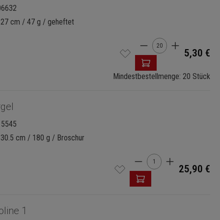
06632
 27 cm / 47 g / geheftet
Produkt Anzahl: G
5,30 €
Mindestbestellmenge: 20 Stück
gel
15545
 30.5 cm / 180 g / Broschur
Produkt Anzahl: Gi
25,90 €
oline 1