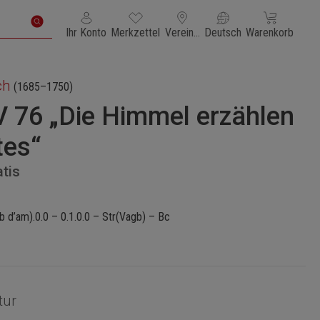
Du hast 0 Produkte auf dem Merkzettel
Warenkorb enth
Ihr Konto
Merkzettel
Vereinigte Staaten von Amerika
Deutsch
Warenkorb
ch
(1685–1750)
 76 „Die Himmel erzählen
tes“
atis
b d’am).0.0 – 0.1.0.0 – Str(Vagb) – Bc
tur