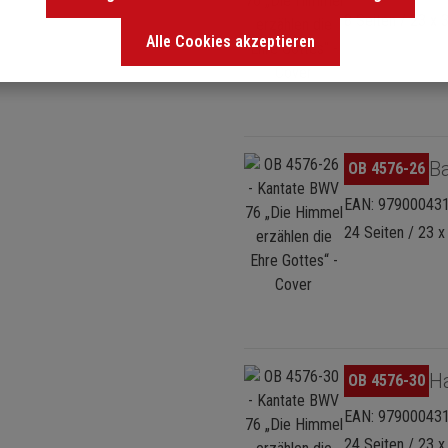
8 Seiten / 23 x 
Alle Cookies akzeptieren
Bildergalerie überspringen
Ba
OB 4576-26
EAN: 97900043
24 Seiten / 23 x
Bildergalerie überspringen
H
OB 4576-30
EAN: 97900043
24 Seiten / 23 