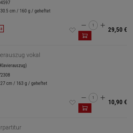
04597
 30.5 cm / 160 g / geheftet
Produkt Anzahl: Gi
da
29,50 €
ierauszug vokal
Klavierauszug)
72308
 27 cm / 163 g / geheftet
Produkt Anzahl: Gi
10,90 €
rpartitur