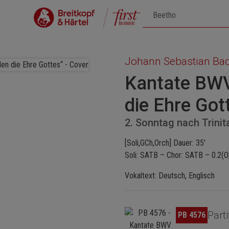
Johann Sebastian Ba
Kantate BWV
die Ehre Got
2. Sonntag nach Trinit
[Soli,GCh,Orch] Dauer: 35'
Soli: SATB – Chor: SATB – 0.2(O
Vokaltext: Deutsch, Englisch
Bildergalerie überspringen
Parti
PB 4576