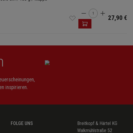
Produkt Anzahl: Gi
27,90 €
n
Neuerscheinungen,
n inspirieren.
FOLGE UNS
Breitkopf & Härtel KG
Walkmühlstraße 52