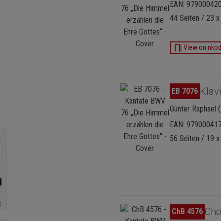
EAN: 97900042
44 Seiten / 23 x
View on nko
Bildergalerie überspringen
Klav
EB 7076
Günter Raphael (
EAN: 97900041
56 Seiten / 19 x
Bildergalerie überspringen
Cho
ChB 4576