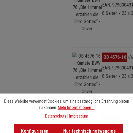
EAN: 97900043
8 Seiten / 23 x 
Bildergalerie überspringen
Vi
OB 4576-16
EAN: 97900043
8 Seiten / 23 x 
Diese Website verwendet Cookies, um eine bestmögliche Erfahrung bieten
zu können.
Mehr Informationen ...
Datenschutz
|
Impressum
Bildergalerie überspringen
Vi
OB 4576-19
EAN: 97900043
Konfigurieren
Nur technisch notwendige