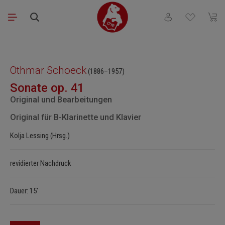
Zum Hauptinhalt springen
Du hast 0 Produkt
Waren
Bildergalerie überspringen
Othmar Schoeck
(1886–1957)
Sonate op. 41
Original und Bearbeitungen
Original für B-Klarinette und Klavier
Kolja Lessing (Hrsg.)
revidierter Nachdruck
Dauer: 15'