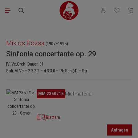
Zum Hauptinhalt springen
Du hast 0 Produkt
Waren
Bildergalerie überspringen
Miklós Rózsa
(1907–1995)
Sinfonia concertante op. 29
[Vl,Vc,Orch] Dauer: 31'
Soli: Vl.Vc – 2.2.2.2 – 4.3.3.0 – Pk.Schl(4) – Str
Bildergalerie überspringen
MM 2350715
Mietmaterial
Blättern
Anfragen