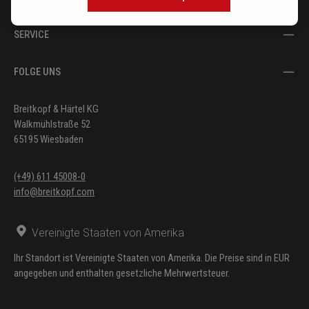
SERVICE
FOLGE UNS
Breitkopf & Härtel KG
Walkmühlstraße 52
65195 Wiesbaden
(+49) 611 45008-0
info@breitkopf.com
Vereinigte Staaten von Amerika
Ihr Standort ist Vereinigte Staaten von Amerika. Die Preise sind in EUR
angegeben und enthalten gesetzliche Mehrwertsteuer.