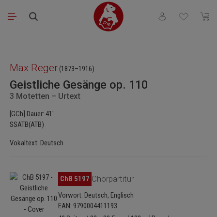
Zum Hauptinhalt springen
Du hast 0 Produkt
Waren
Bildergalerie überspringen
Max Reger
(1873–1916)
Geistliche Gesänge op. 110
3 Motetten – Urtext
[GCh] Dauer: 41'
SSATB(ATB)
Vokaltext: Deutsch
Bildergalerie überspringen
ChB 5197
Chorpartitur
Vorwort: Deutsch, Englisch
EAN: 9790004411193