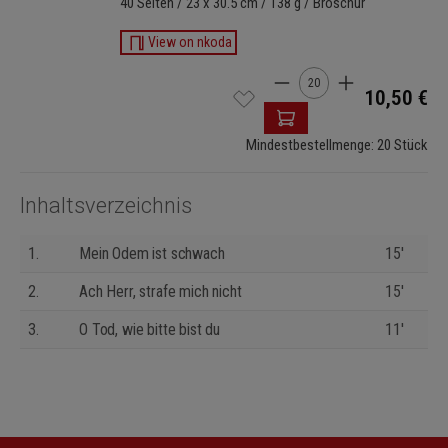
40 Seiten / 23 x 30.5 cm / 138 g / Broschur
View on nkoda
Produkt Anzahl: Gib den 
10,50 €
Mindestbestellmenge: 20 Stück
Inhaltsverzeichnis
1.
Mein Odem ist schwach
15'
2.
Ach Herr, strafe mich nicht
15'
3.
O Tod, wie bitte bist du
11'