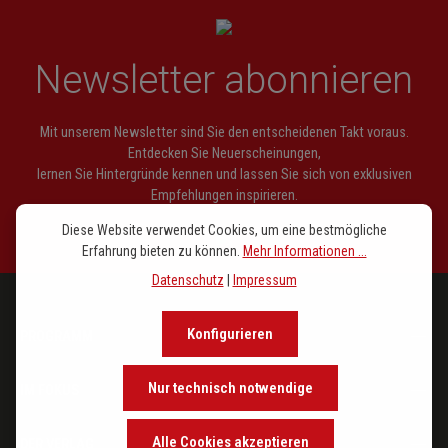
Newsletter abonnieren
Mit unserem Newsletter sind Sie den entscheidenen Takt voraus.
Entdecken Sie Neuerscheinungen,
lernen Sie Hintergründe kennen und lassen Sie sich von exklusiven
Empfehlungen inspirieren.
Diese Website verwendet Cookies, um eine bestmögliche
Erfahrung bieten zu können.
Mehr Informationen ...
Datenschutz
|
Impressum
Konfigurieren
PROGRAMM
Nur technisch notwendige
IM FOKUS
Alle Cookies akzeptieren
DER VERLAG