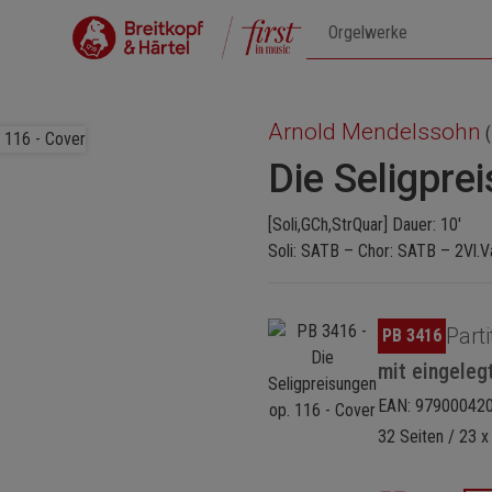
Arnold Mendelssohn
(
Die Seligpre
[Soli,GCh,StrQuar] Dauer: 10'
Soli: SATB – Chor: SATB – 2Vl.V
Bildergalerie überspringen
Parti
PB 3416
mit eingeleg
EAN: 97900042
32 Seiten / 23 x