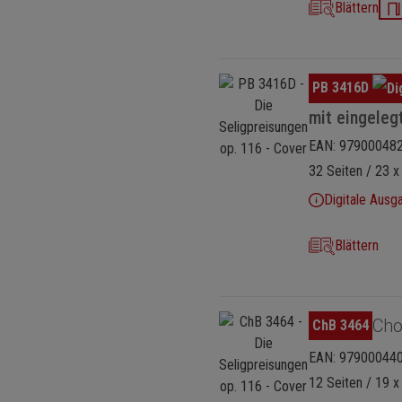
Blättern
Bildergalerie überspringen
PB 3416D
mit eingeleg
EAN: 97900048
32 Seiten / 23 x
Digitale Ausg
Blättern
Bildergalerie überspringen
Cho
ChB 3464
EAN: 97900044
12 Seiten / 19 x