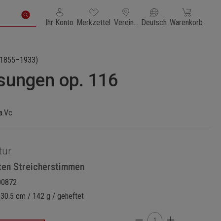
Du hast 0 Produkte auf dem Merkzettel
Warenkorb enth
Ihr Konto
Merkzettel
Vereinigte Staaten von Amerika
Deutsch
Warenkorb
1855–1933)
isungen op. 116
a.Vc
tur
ten Streicherstimmen
00872
 30.5 cm / 142 g / geheftet
Produkt Anzahl: Gi