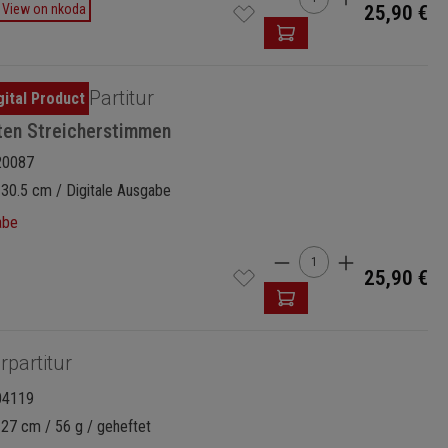
View on nkoda
25,90 €
Partitur
ten Streicherstimmen
20087
 30.5 cm / Digitale Ausgabe
abe
Produkt Anzahl: Gi
25,90 €
rpartitur
04119
 27 cm / 56 g / geheftet