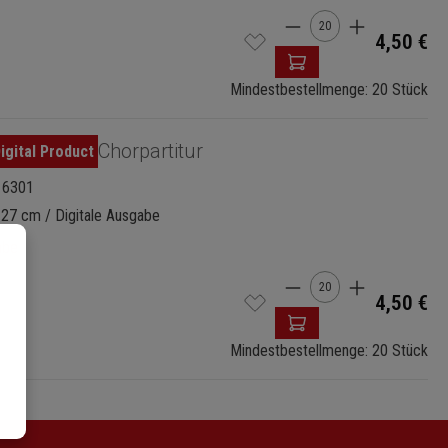
Produkt Anzahl: G
4,50 €
Mindestbestellmenge: 20 Stück
Chorpartitur
16301
 27 cm / Digitale Ausgabe
abe
Produkt Anzahl: G
4,50 €
Mindestbestellmenge: 20 Stück