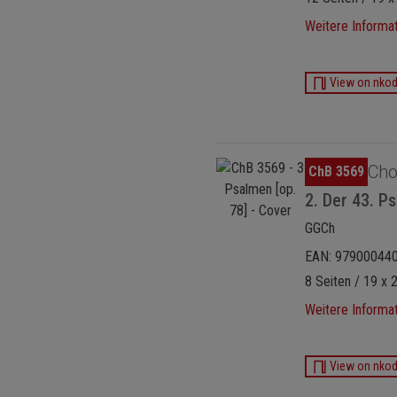
Weitere Informa
View on nko
Bildergalerie überspringen
Cho
ChB 3569
2. Der 43. P
GGCh
EAN: 97900044
8 Seiten / 19 x 
Weitere Informa
View on nko