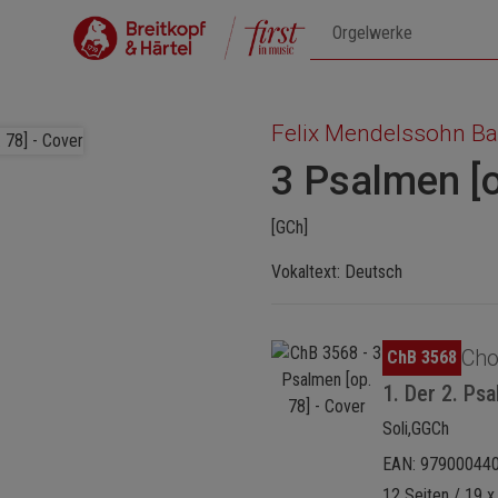
Felix Mendelssohn Ba
3 Psalmen [o
[GCh]
Vokaltext: Deutsch
Bildergalerie überspringen
Cho
ChB 3568
1. Der 2. Ps
Soli,GGCh
EAN: 97900044
12 Seiten / 19 x