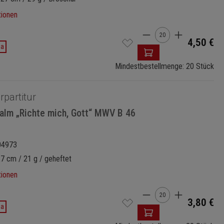
tionen
Produkt Anzahl: G
4,50 €
da
Mindestbestellmenge: 20 Stück
rpartitur
salm „Richte mich, Gott“ MWV B 46
04973
27 cm / 21 g / geheftet
tionen
Produkt Anzahl: G
3,80 €
da