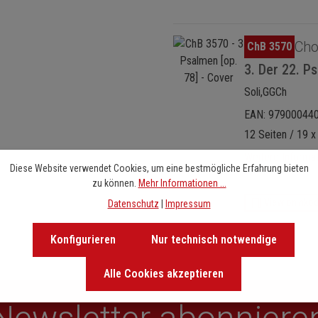
Bildergalerie überspringen
Cho
ChB 3570
3. Der 22. P
Soli,GGCh
EAN: 97900044
12 Seiten / 19 x
Weitere Informa
Diese Website verwendet Cookies, um eine bestmögliche Erfahrung bieten
zu können.
Mehr Informationen ...
View on nko
Datenschutz
|
Impressum
Konfigurieren
Nur technisch notwendige
Alle Cookies akzeptieren