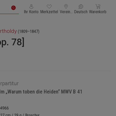
Du hast 0 Produkte auf dem Merkzettel
Warenkorb enth
Ihr Konto
Merkzettel
Vereinigte Staaten von Amerika
Deutsch
Warenkorb
rtholdy
(1809–1847)
p. 78]
rpartitur
alm „Warum toben die Heiden“ MWV B 41
04966
 27 cm / 29 g / Broschur