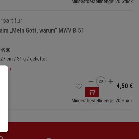
Mindestbestellmenge: 20 Stück
rpartitur
salm „Mein Gott, warum“ MWV B 51
04980
 27 cm / 31 g / geheftet
tionen
Produkt Anzahl: G
4,50 €
da
Mindestbestellmenge: 20 Stück