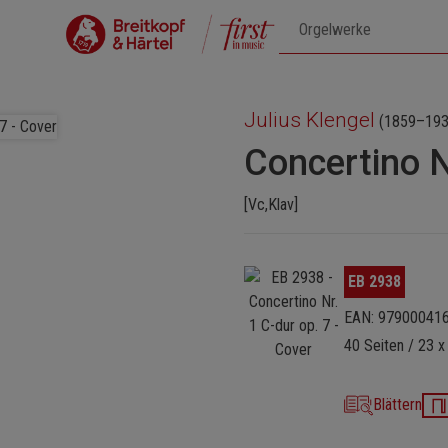
Julius Klengel
(1859–193
Concertino N
[Vc,Klav]
Bildergalerie überspringen
EB 2938
EAN: 97900041
40 Seiten / 23 x
Blättern