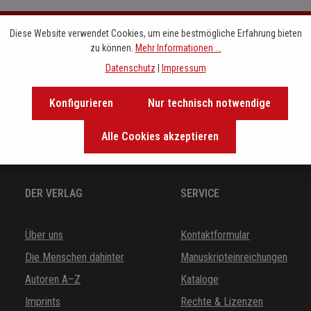
Diese Website verwendet Cookies, um eine bestmögliche Erfahrung bieten
Newsletter abonniere
zu können.
Mehr Informationen ...
Datenschutz
|
Impressum
letter sind Sie den entscheidenen Takt voraus. Entdecken Sie 
Konfigurieren
Nur technisch notwendige
ntergründe kennen und lassen Sie sich von exklusiven Empfehlunge
Alle Cookies akzeptieren
DER VERLAG
SERVICE
Über uns
Kontaktformular
Die Menschen dahinter
Manuskripteinreichungen
Autoren A–Z
Kataloge
Imprints
Rechte & Lizenzen