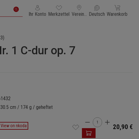
Du hast 0 Produkte auf dem Merkzettel
Warenkorb enth
Ihr Konto
Merkzettel
Vereinigte Staaten von Amerika
Deutsch
Warenkorb
3)
r. 1 C-dur op. 7
61432
 30.5 cm / 174 g / geheftet
Produkt Anzahl: Gi
View on nkoda
20,90 €