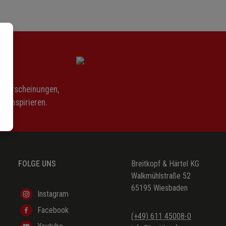
 o meine Seele
tt, nach deiner Güt
ng kurzer Tage
n
tt dem Herren
n Gottes Gnade
Neuerscheinungen,
uns die Stimme
n inspirieren.
FOLGE UNS
Breitkopf & Härtel KG
Walkmühlstraße 52
65195 Wiesbaden
Instagram
Facebook
(+49) 611 45008-0