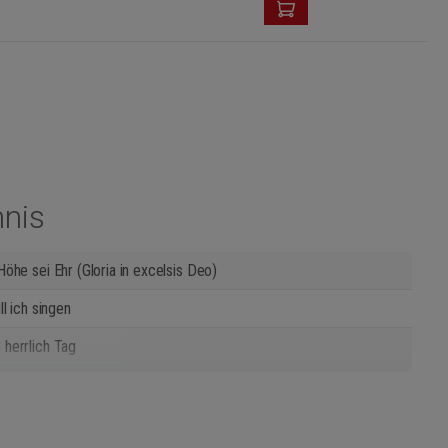
hnis
 Höhe sei Ehr (Gloria in excelsis Deo)
ill ich singen
 herrlich Tag
, du Fürste des Lebens
rsicht