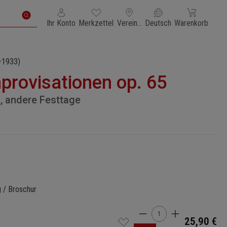
Du hast 0 Produkte auf dem Merkzettel
Warenkorb enth
Ihr Konto
Merkzettel
Vereinigte Staaten von Amerika
Deutsch
Warenkorb
–1933)
provisationen op. 65
n, andere Festtage
g / Broschur
Produkt Anzahl: Gi
25,90 €