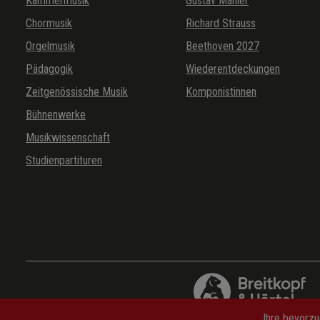
Kammermusik
Gustav Mahler
Chormusik
Richard Strauss
Orgelmusik
Beethoven 2027
Pädagogik
Wiederentdeckungen
Zeitgenössische Musik
Komponistinnen
Bühnenwerke
Musikwissenschaft
Studienpartituren
Ihre bevorzu