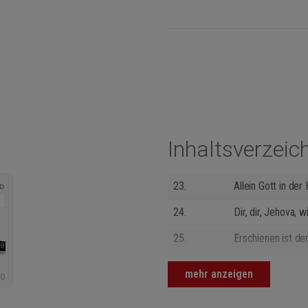
Inhaltsverzeic
23.
Allein Gott in der
24.
Dir, dir, Jehova, w
25.
Erschienen ist der
26.
Jesu, hilf siegen
mehr anzeigen
27.
Jesu, meine Zuve