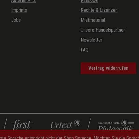
Autoren A–Z
Kataloge
Imprints
Rechte & Lizenzen
Jobs
Mietmaterial
Unsere Handelspartner
Newsletter
FAQ
Vertrag widerrufen
gte Sprache entspricht nicht der Shop Sprache. Möchten Sie die Spra