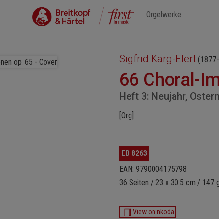
Sigfrid Karg-Elert
(1877
66 Choral-Im
Heft 3: Neujahr, Oster
[Org]
EB 8263
EAN: 9790004175798
36 Seiten / 23 x 30.5 cm / 147 
View on nkoda