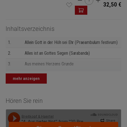
32,50 €
Inhaltsverzeichnis
1.
Allein Gott in der Höh sei Ehr (Praeambulum festivum)
2.
Alles ist an Gottes Segen (Sarabanda)
3.
Aus meines Herzens Grunde
4.
Aus tiefer Not schrei ich zu dir (Quasi Fantasia)
mehr anzeigen
5.
Christe, du Lamm Gottes (Canzone)
6.
Christus der ist mein Leben (Interludium)
Hören Sie rein
7.
Dir, dir, Jehova, will ich singen (Postludium)
8.
Es ist das Heil uns kommen her (Canzone)