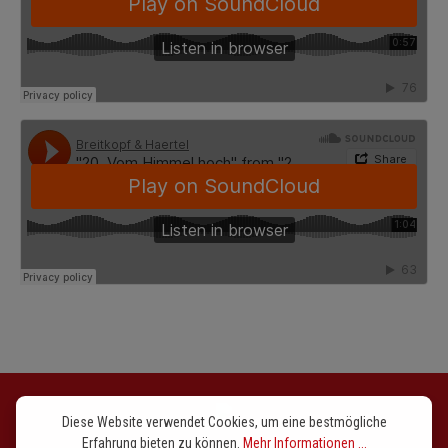
9.
Herr Jesu Christ, dich zu uns wend (Fughetta)
10.
Jesus, meine Zuversicht (Air)
11.
Liebster Jesu, wir sind hier
12.
Lobt Gott, ihr Christen allzugleich (Postludium, alla
Toccata)
13.
Machs mit mir, Gott, nach deiner Güt (Antiphonie)
14.
Nach einer Prüfung kurzer Tage (Trio)
15.
Nun sich der Tag geendet hat (Orgelchoral)
16.
O Gott, du frommer Gott (Sicilienne)
17.
Sollt ich meinen Gott nicht singen (Postludium)
18.
Wachet auf, ruft uns die Stimme (Postludium)
19.
Was Gott tut, das ist wohlgetan (Trio)
Diese Website verwendet Cookies, um eine bestmögliche
Erfahrung bieten zu können.
Mehr Informationen ...