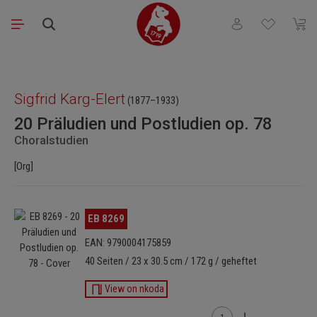
Zum Hauptinhalt springen
Du hast 0 Produkt
Waren
Bildergalerie überspringen
Sigfrid Karg-Elert
(1877–1933)
20 Präludien und Postludien op. 78
Choralstudien
[Org]
Bildergalerie überspringen
EB 8269
EAN: 9790004175859
40 Seiten / 23 x 30.5 cm / 172 g / geheftet
View on nkoda
Produkt Anzahl: Gib den 