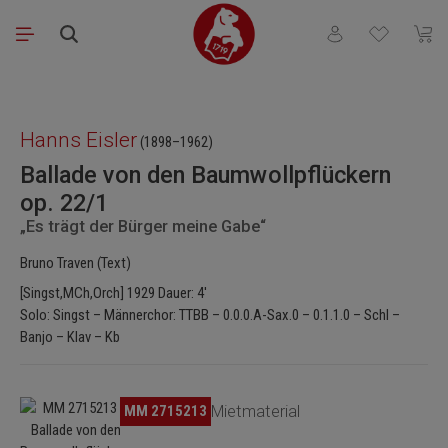
Zum Hauptinhalt springen
Du hast 0 Produkt
Waren
Bildergalerie überspringen
Hanns Eisler
(1898–1962)
Ballade von den Baumwollpflückern
op. 22/1
„Es trägt der Bürger meine Gabe“
Bruno Traven (Text)
[Singst,MCh,Orch] 1929 Dauer: 4'
Solo: Singst – Männerchor: TTBB – 0.0.0.A-Sax.0 – 0.1.1.0 – Schl –
Banjo – Klav – Kb
Bildergalerie überspringen
MM 2715213
Mietmaterial