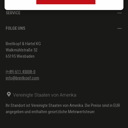
SERVICE
FOLGE UNS
Breitkopf & Härtel KG
Walkmühlstraße 52
65195 Wiesbaden
(+49) 611 45008-0
info@breitkopf.com
Vereinigte Staaten von Amerika
Ihr Standort ist Vereinigte Staaten von Amerika. Die Preise sind in EUR
angegeben und enthalten gesetzliche Mehrwertsteuer.