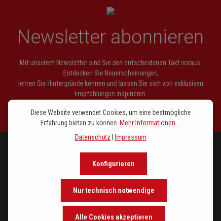
Newsletter abonnieren
Mit unserem Newsletter sind Sie den entscheidenen Takt voraus.
Entdecken Sie Neuerscheinungen,
lernen Sie Hintergründe kennen und lassen Sie sich von exklusiven
Empfehlungen inspirieren.
Diese Website verwendet Cookies, um eine bestmögliche
Erfahrung bieten zu können.
Mehr Informationen ...
Datenschutz
|
Impressum
PROGRAMM
Konfigurieren
IM FOKUS
Nur technisch notwendige
DER VERLAG
Alle Cookies akzeptieren