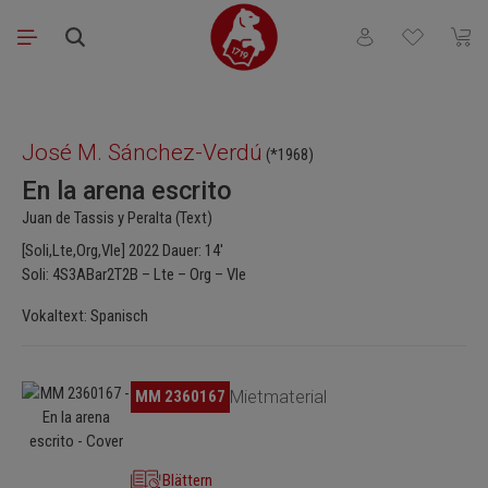
Zum Hauptinhalt springen
Du hast 0 Produkt
Waren
Bildergalerie überspringen
José M. Sánchez-Verdú
(*1968)
En la arena escrito
Juan de Tassis y Peralta (Text)
[Soli,Lte,Org,Vle] 2022 Dauer: 14'
Soli: 4S3ABar2T2B – Lte – Org – Vle
Vokaltext: Spanisch
Bildergalerie überspringen
MM 2360167
Mietmaterial
Blättern