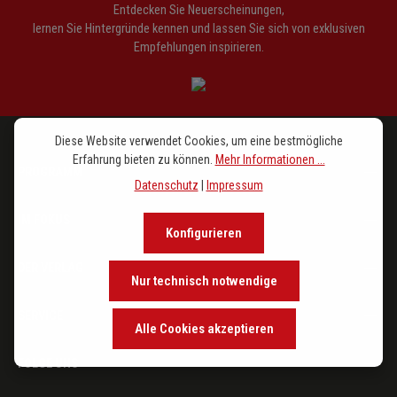
Entdecken Sie Neuerscheinungen,
lernen Sie Hintergründe kennen und lassen Sie sich von exklusiven
Empfehlungen inspirieren.
Diese Website verwendet Cookies, um eine bestmögliche
Erfahrung bieten zu können.
Mehr Informationen ...
PROGRAMM
Datenschutz
|
Impressum
IM FOKUS
Konfigurieren
DER VERLAG
Nur technisch notwendige
SERVICE
Alle Cookies akzeptieren
FOLGE UNS