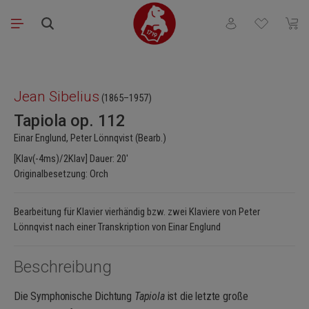
Zum Hauptinhalt springen
Du hast 0 Produkt
Waren
Bildergalerie überspringen
Jean Sibelius
(1865–1957)
Tapiola op. 112
Einar Englund, Peter Lönnqvist (Bearb.)
[Klav(-4ms)/2Klav] Dauer: 20'
Originalbesetzung: Orch
Bearbeitung für Klavier vierhändig bzw. zwei Klaviere von Peter
Lönnqvist nach einer Transkription von Einar Englund
Beschreibung
Die Symphonische Dichtung
Tapiola
ist die letzte große