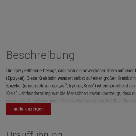
Beschreibung
Die Epizykeltheorie besagt, dass sich ein beweglicher Stern auf einer
(Epizykel). Diese Kreisbahn wandert selbst auf einer großen Kreisbah
Epizykel (griechisch von epi „auf“, kyklos „Kreis“) ist entsprechend ei
Kreis“. Jahrhundertelang war die Menschheit davon überzeugt, dass die
um den die Planeten kreisen. Die Epizykeltheorie wurde 200 v. Chr. ve
entwickelt und von Ptolemäus vollendet. Sie hielt sich hartnäckig bis i
mehr anzeigen
Wissenschaftler Gegenmodelle entwickelten. Erst später konnten sie s
In
epicyclic noise
greife ich diese Idee auf und lasse die Klänge und 
Uraufführung