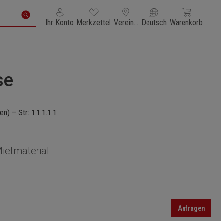
Du hast 0 Produkte auf dem Merkzettel
Warenkorb enth
Ihr Konto
Merkzettel
Vereinigte Staaten von Amerika
Deutsch
Warenkorb
se
) – Str: 1.1.1.1.1
ietmaterial
Anfragen