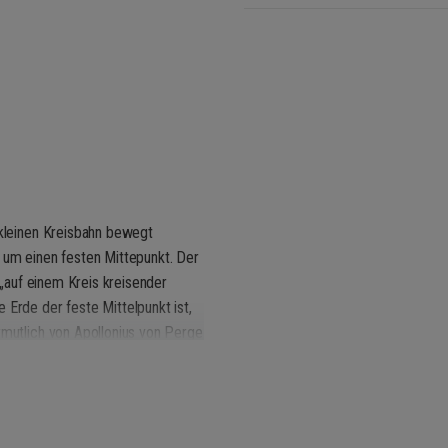
 kleinen Kreisbahn bewegt
n um einen festen Mittepunkt. Der
n „auf einem Kreis kreisender
 Erde der feste Mittelpunkt ist,
rmutlich von Apollonius von Perge
ns 16. Jahrhundert, obwohl einige
ich durchsetzen.
tonalen Bewegungen um ein