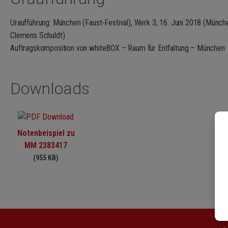
imaginäres Zentrum kreisen. Die beiden Klangquellen Sound-Noise-Ac
ergänzen sich, werden aber auch zu Gegnern, wenn die einen penibe
Uraufführung: München (Faust-Festival), Werk 3, 16. Juni 2018 (Münc
abarbeiten müssen und die anderen sich frei in Tonhöhe dem widerse
Clemens Schuldt)
Zentrum wird teilweise ausgehebelt, um am Ende des Stücks gänzlich s
Auftragskomposition von whiteBOX – Raum für Entfaltung – München
(Manuela Kerer, 2018)
Downloads
Notenbeispiel zu
MM 2383417
(955 KB)