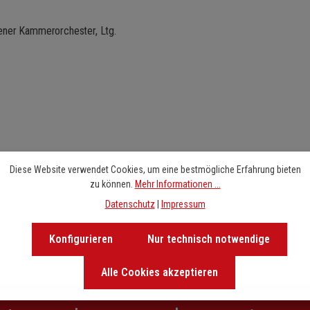
robats und Streichorchester
l gesetzte Tonbewegungen
hener Kammerorchester, Ltg.
tzen können. Das imaginäre
einen Einfluss zu verlieren.
Diese Website verwendet Cookies, um eine bestmögliche Erfahrung bieten
zu können.
Mehr Informationen ...
Datenschutz
|
Impressum
Konfigurieren
Nur technisch notwendige
Alle Cookies akzeptieren