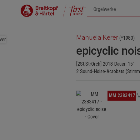
Manuela Kerer
(*1980)
epicyclic noi
[2St,StrOrch] 2018 Dauer: 15'
2 Sound-Noise-Acrobats (Stimmen
Bildergalerie überspringen
M
MM 2383417