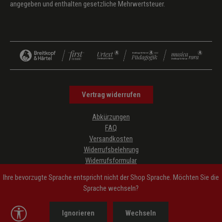
angegeben und enthalten gesetzliche Mehrwertsteuer.
Vertrag widerrufen
Abkürzungen
FAQ
Versandkosten
Widerrufsbelehrung
Widerrufsformular
Datenschutz
Ihre bevorzugte Sprache entspricht nicht der Shop Sprache. Möchten Sie die
AGB
Sprache wechseln?
Impressum
Hinweise zur Barrierefreiheit
Werkzeugleiste anzeigen
Ignorieren
Wechseln
Cookie-Einstellungen