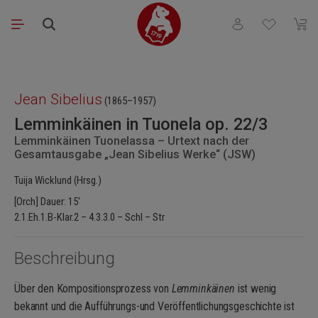
Zum Hauptinhalt springen
Du hast 0 Produkt
Waren
Bildergalerie überspringen
Jean Sibelius
(1865–1957)
Lemminkäinen in Tuonela op. 22/3
Lemminkäinen Tuonelassa – Urtext nach der
Gesamtausgabe „Jean Sibelius Werke“ (JSW)
Tuija Wicklund (Hrsg.)
[Orch] Dauer: 15'
2.1.Eh.1.B-Klar.2 – 4.3.3.0 – Schl – Str
Beschreibung
Über den Kompositionsprozess von
Lemminkäinen
ist wenig
bekannt und die Aufführungs-und Veröffentlichungsgeschichte ist