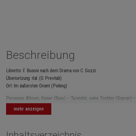
Beschreibung
Libretto: F. Busoni nach dem Drama von C. Gozzi
Übersetzung: ital. (O. Previtali)
Ort: Im äußersten Orient (Peking)
Personen: Altoum, Kaiser (Bass) – Turandot, seine Tochter (Sopran) –
(Mezzosopran) – Kalaf (Tenor) – Barak, sein Getreuer (Bariton) – Die
mehr anzeigen
eine Mohrin (Sopran) – Truffaldino, Haupt der Eunuchen (Tenor) – Panta
Minister (Bass) – Acht Doktoren (4 Tenöre, 4 Bässe) – Eine Vorsäng
Scharfrichter, Ein Priester (stumme Rolle) – Chor: Sklaven, Sklavinnen
Inhaltsverzeichnis