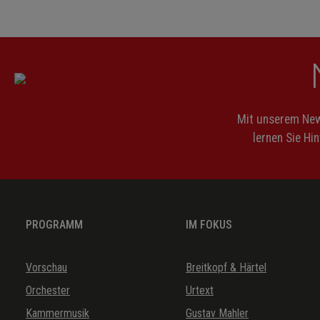
16.
Rezitativ und Arie / Recitativo e Aria: Genug, mein Kopf s
andren Dingen! / Non più! Altrove sta il mio pensiero! (Tu
17.
Intermezzo dialogato: Hören wir zunächst, was Truffaldi
/ Ascoltiamo un po' ce reca Truffaldino (Adelma)
Mit unserem News
lernen Sie Hi
18.
Aria: Ich schlich geschickt und unerblickt / Io penetrai, c
sgusciai (Truffaldino)
19.
Arioso: Heimliche Kunde kam mir zu / Nuova segreta giu
PROGRAMM
IM FOKUS
(Altoum)
Vorschau
Breitkopf & Härtel
20.
Duett / Duetto: Adelma, meine Freundin / Adelma, cara 
(Turandot)
Orchester
Urtext
Kammermusik
Gustav Mahler