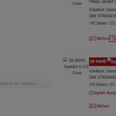
Philipp Jarnach 
Vokaltext: Deutsc
EAN: 97900041
192 Seiten / 23 
Blättern
Bildergalerie überspringen
EB 9429D
Vokaltext: Deutsc
EAN: 97900048
 Adelma, ihre Vertraute
193 Seiten / 23 
 Königinmutter von Samarkand,
Digitale Ausg
lone, Minister (Bass) – Tartaglia,
erin (Mezzosopran) – Der
Blättern
, Tänzerinnen, Klageweiber,