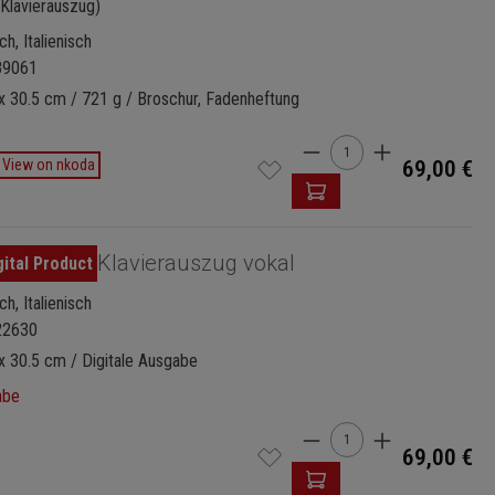
(Klavierauszug)
h, Italienisch
89061
x 30.5 cm / 721 g / Broschur, Fadenheftung
Produkt Anzahl: Gi
View on nkoda
69,00 €
Klavierauszug vokal
h, Italienisch
22630
x 30.5 cm / Digitale Ausgabe
abe
Produkt Anzahl: Gi
69,00 €