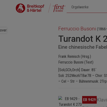
Ferruccio Busoni
(1866
Turandot K 
Eine chinesische Fabel
Frank Reinisch (Hrsg.)
Ferruccio Busoni (Text)
[Soli,GCh,Orch] Dauer: 85´
Soli: 2S2Mez6TBar7B – Chor: SSA
– Cel – Str – Bühnenmusik: 2Trp
Bildergalerie überspringen
Klav
EB 9429