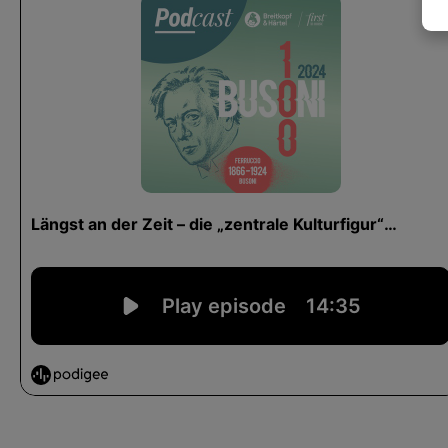
11.
Marsch und Szene / Marcia e Scena: Lieber möchte ich g
einem Bein / Me voria trovar su un piè sol (Pantalone)
12.
Die drei Rätsel / I tre enigme: Was kriecht am Boden, fli
Himmel / Cos'è che striscia e pur vola (Turandot)
13.
Finale: Wes Stamms und Namens / Di quale stirpe e nome
14.
Lied mit Chor / Canzone con coro: La la la (Vorsängerin /
Cantante)
15.
Tanz und Gesang / Danza e Canzone: Nacht wird zum Ta
schauet! / Sorge il dì, vedi! (Vorsängerin / Cantante)