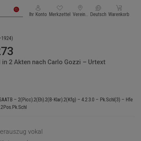
Du hast 0 Produkte auf dem Merkzettel
Warenkorb enth
Ihr Konto
Merkzettel
Vereinigte Staaten von Amerika
Deutsch
Warenkorb
–1924)
273
 in 2 Akten nach Carlo Gozzi – Urtext
ATB – 2(Picc).2(Eh).2(B-Klar).2(Kfg) – 4.2.3.0 – Pk.Schl(3) – Hfe
.2Pos.Pk.Schl
ierauszug vokal