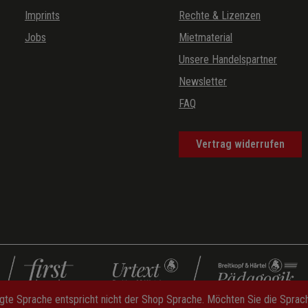
(Zweiter Akt, drittes
Imprints
Rechte & Lizenzen
Bild / Atto secondo,
Jobs
Mietmaterial
terzo quadro)
Unsere Handelspartner
a
(Zweiter Akt,
Newsletter
viertes (letztes)
FAQ
Bild / Atto secondo,
quattro (ultimo)
quadro)
Vertrag widerrufen
r / Coro)
(Zweiter Akt,
viertes (letztes)
Bild / Atto secondo,
quattro (ultimo)
quadro)
gte Sprache entspricht nicht der Shop Sprache. Möchten Sie die Spra