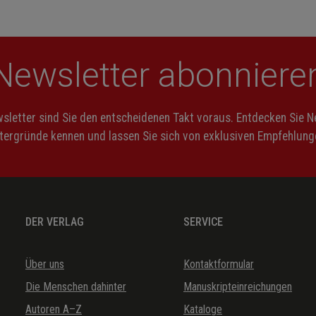
teht nach
(Zweiter Akt, drittes
randot)
Bild / Atto secondo,
terzo quadro)
Newsletter abonniere
no meldet
(Zweiter Akt, drittes
Bild / Atto secondo,
terzo quadro)
letter sind Sie den entscheidenen Takt voraus. Entdecken Sie 
ntergründe kennen und lassen Sie sich von exklusiven Empfehlunge
heto
(Zweiter Akt, drittes
Bild / Atto secondo,
terzo quadro)
nse a me
(Zweiter Akt, drittes
DER VERLAG
SERVICE
Bild / Atto secondo,
terzo quadro)
Über uns
Kontaktformular
amica
(Zweiter Akt, drittes
Bild / Atto secondo,
Die Menschen dahinter
Manuskripteinreichungen
terzo quadro)
Autoren A–Z
Kataloge