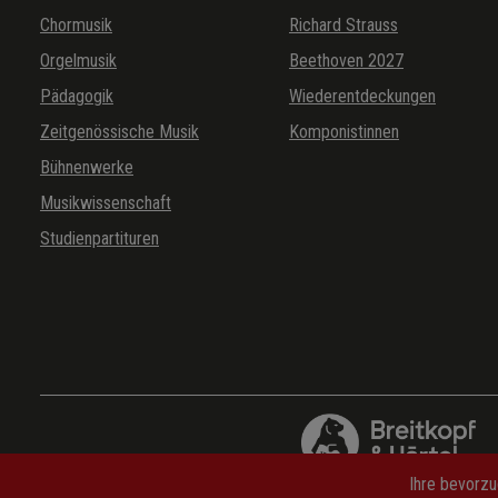
21.
Intermezzo
Chormusik
Richard Strauss
Orgelmusik
Beethoven 2027
Pädagogik
Wiederentdeckungen
22.
Hört mir nur das klägliche Getrommel / Oh, che musica d
Zeitgenössische Musik
Komponistinnen
funerale! (Tartaglia)
Bühnenwerke
Musikwissenschaft
Studienpartituren
23.
Nachtrag zu Turandot
24.
Finale: Kalaf, Sohn des Timur! / Calaf, figlio a Timur! (Cho
25.
Anhang: Ursprüngliche Überleitung zum Finale
Ihre bevorzu