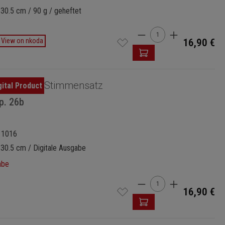
 30.5 cm / 90 g / geheftet
Produkt Anzahl: Gi
View on nkoda
16,90 €
Stimmensatz
p. 26b
11016
 30.5 cm / Digitale Ausgabe
abe
Produkt Anzahl: Gi
16,90 €