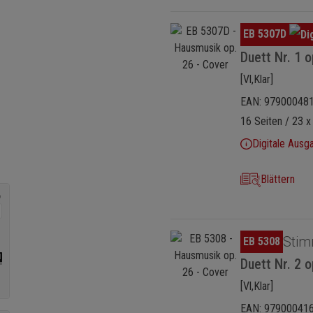
Bildergalerie überspringen
EB 5307D
Duett Nr. 1 o
[Vl,Klar]
EAN: 97900048
16 Seiten / 23 x
Digitale Ausg
Blättern
Bildergalerie überspringen
Stim
EB 5308
Duett Nr. 2 o
[Vl,Klar]
EAN: 97900041