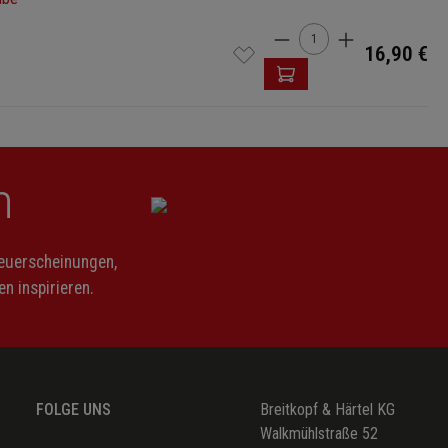
Produkt Anzahl: Gi
16,90 €
n
Neuerscheinungen,
n inspirieren.
FOLGE UNS
Breitkopf & Härtel KG
Walkmühlstraße 52