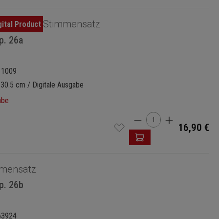
Stimmensatz
p. 26a
11009
 30.5 cm / Digitale Ausgabe
abe
Produkt Anzahl: Gi
16,90 €
mensatz
p. 26b
63924