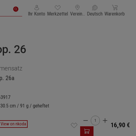
Du hast 0 Produkte auf dem Merkzettel
Warenkorb enth
Ihr Konto
Merkzettel
Vereinigte Staaten von Amerika
Deutsch
Warenkorb
p. 26
mensatz
p. 26a
63917
 30.5 cm / 91 g / geheftet
Produkt Anzahl: Gi
View on nkoda
16,90 €