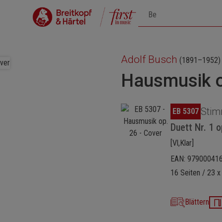
Adolf Busch
(1891–1952)
Hausmusik o
Bildergalerie überspringen
Stim
EB 5307
Duett Nr. 1 o
[Vl,Klar]
EAN: 97900041
16 Seiten / 23 x
Blättern