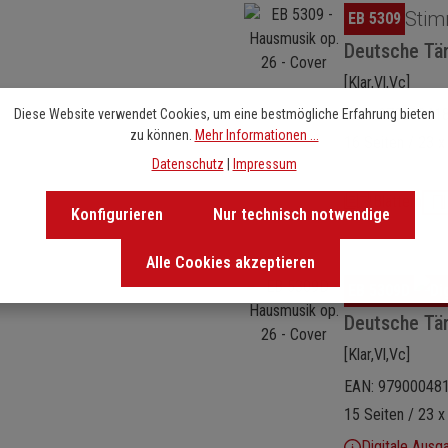
Bildergalerie überspringen
Stim
EB 5309
Deutsche Tä
[Klar,Vl,Vc]
EAN: 97900041
Diese Website verwendet Cookies, um eine bestmögliche Erfahrung bieten
zu können.
Mehr Informationen ...
16 Seiten / 23 x
Datenschutz
|
Impressum
Blättern
Konfigurieren
Nur technisch notwendige
Alle Cookies akzeptieren
Bildergalerie überspringen
EB 5309D
Deutsche Tä
[Klar,Vl,Vc]
EAN: 97900048
15 Seiten / 23 x
Digitale Ausg