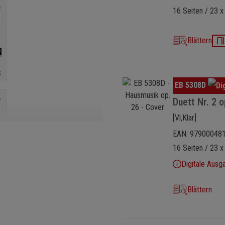
16 Seiten / 23 x
Blättern
Bildergalerie überspringen
EB 5308D
Duett Nr. 2 o
[Vl,Klar]
EAN: 97900048
16 Seiten / 23 x
Digitale Ausg
Blättern