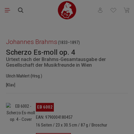
Zum Hauptinhalt springen
Du hast 0 Produkt
Waren
Bildergalerie überspringen
Johannes Brahms
(1833–1897)
Scherzo Es-moll op. 4
Urtext nach der Brahms-Gesamtausgabe der
Gesellschaft der Musikfreunde in Wien
Ulrich Mahlert (Hrsg.)
[Klav]
Bildergalerie überspringen
EB 6002
EAN: 9790004180457
16 Seiten / 23 x 30.5 cm / 87 g / Broschur