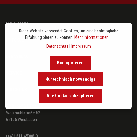
PROGRAMM
Diese Website verwendet Cookies, um eine bestmögliche
Erfahrung bieten zu können.
Mehr Informationen ...
IM FOKUS
Datenschutz
|
Impressum
DER VERLAG
Konfigurieren
SERVICE
Nur technisch notwendige
FOLGE UNS
Alle Cookies akzeptieren
Breitkopf & Härtel KG
Walkmühlstraße 52
65195 Wiesbaden
(+49) 611 45008-0