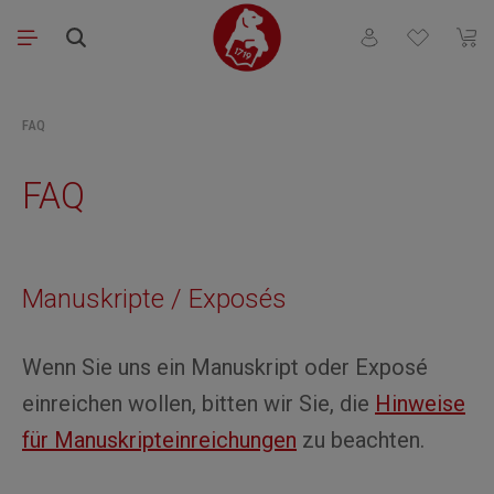
Skip to main content
You have 0 wishli
Shopp
FAQ
FAQ
Manuskripte / Exposés
Wenn Sie uns ein Manuskript oder Exposé
einreichen wollen, bitten wir Sie, die
Hinweise
für Manuskripteinreichungen
zu beachten.