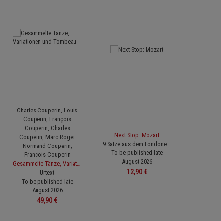
Charles Couperin,
Louis
Couperin,
François
Couperin,
Charles
Next Stop: Mozart
Couperin,
Marc Roger
9 Sätze aus dem Londoner Skizzenbuch
Normand Couperin,
To be published late
François Couperin
August 2026
Gesammelte Tänze, Variationen und Tombeau
Regular price:
12,90 €
Urtext
To be published late
August 2026
Regular price:
49,90 €