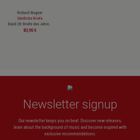
Richard Wagner
Sämtliche Briefe
Band 28: Briefe des Jahres 1876
Regular price:
83,90 €
Newsletter signup
Our newsletter keeps you on beat. Discover new releases,
learn about the background of music and become inspired with
exclusive recommendations.