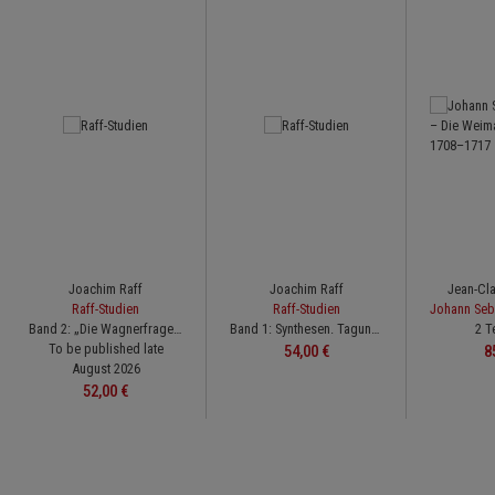
Joachim Raff
Joachim Raff
Jean-Cl
Raff-Studien
Raff-Studien
Band 2: „Die Wagnerfrage“ – Joachim Raffs Auseinandersetzung mit Richard Wagner in Weimar (1850–1856)
Band 1: Synthesen. Tagung zur Eröffnung des Joachim-Raff-Archivs, Lachen 2018 (Kongressbericht)
2 T
To be published late
Regular price:
R
54,00 €
8
August 2026
Regular price:
52,00 €