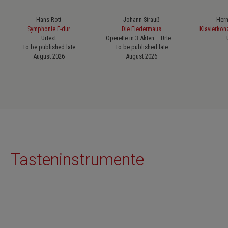
Hans Rott
Johann Strauß
Herm
Symphonie E-dur
Die Fledermaus
Klavierkonz
Urtext
Operette in 3 Akten – Urtext der Johann-Strauß-Gesamtausgabe
To be published late
To be published late
August 2026
August 2026
Tasteninstrumente
Skip product gallery