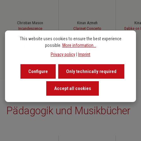
Christian Mason
Kinan Azmeh
Kin
Incandescence
Clarinet Concerto
Dabke on 
To be published late
This website uses cookies to ensure the best experience
August 2026
possible.
More information...
Regular price:
19,50 €
Privacy policy
|
Imprint
Configure
Only technically required
Accept all cookies
Pädagogik und Musikbücher
Skip product gallery