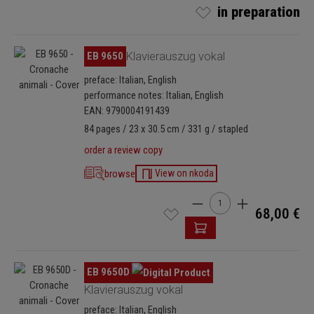
in preparation
Skip image gallery
EB 9650
Klavierauszug vokal
preface: Italian, English
performance notes: Italian, English
EAN: 9790004191439
84 pages / 23 x 30.5 cm / 331 g / stapled
order a review copy
browse
View on nkoda
Product Quantity: Enter t
68,00 €
Skip image gallery
EB 9650D
Klavierauszug vokal
preface: Italian, English