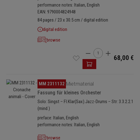
performance notes: Italian, English
EAN: 9790004824948
84 pages / 23 x 30.5 cm / digital edition
digital edition
browse
Product Quantity: Enter t
68,00 €
Skip image gallery
MM 2311132
Mietmaterial
Fassung für kleines Orchester
Solo: Singst – Fl.Klar(Sax).Jazz-Drums – Str: 3.3.2.2.1
(mind.)
preface: Italian, English
performance notes: Italian, English
browse