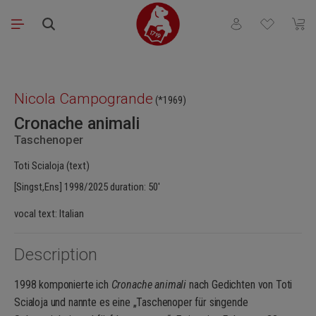
Skip to main content
You have 0 wishli
Shopp
Skip image gallery
Nicola Campogrande
(*1969)
Cronache animali
Taschenoper
Toti Scialoja (text)
[Singst,Ens] 1998/2025 duration: 50′
vocal text: Italian
Description
1998 komponierte ich
Cronache animali
nach Gedichten von Toti
Scialoja und nannte es eine „Taschenoper für singende