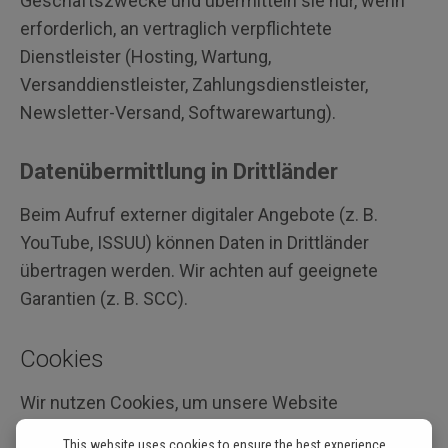
Geschäftszwecke und übermitteln sie nur, wenn
erforderlich, an vertraglich verpflichtete
Dienstleister (Hosting, Wartung,
Versanddienstleister, Zahlungsdienstleister,
Newsletter-Versand, Softwarewartung).
Datenübermittlung in Drittländer
Beim Aufruf externer digitaler Angebote (z. B.
YouTube, ISSUU) können Daten in Drittländer
übertragen werden. Wir achten auf geeignete
Garantien (z. B. SCC).
Cookies
Wir nutzen Cookies, um unsere Website
nutzerfreundlich, sicher und effektiv
This website uses cookies to ensure the best experience