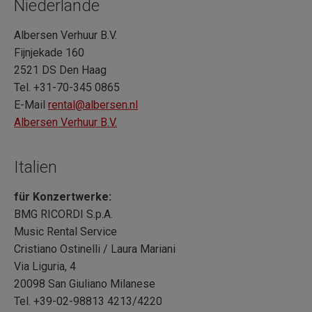
Niederlande
Albersen Verhuur B.V.
Fijnjekade 160
2521 DS Den Haag
Tel. +31-70-345 0865
E-Mail
rental@albersen.nl
Albersen Verhuur B.V.
Italien
für Konzertwerke:
BMG RICORDI S.p.A.
Music Rental Service
Cristiano Ostinelli / Laura Mariani
Via Liguria, 4
20098 San Giuliano Milanese
Tel. +39-02-98813 4213/4220