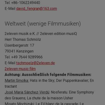
Tel. +86-1062249440
E-Mail
david_fengran@163.com
Weltweit (wenige Filmmusiken)
2eleven musik e.K. // 2eleven edition musiQ
Herr Thomas Schmölz
Üsenbergerstr. 17
79341 Kenzingen
Tel. +49 7644 9289966
E-Mail
tschmoelz@2eleven.de
2eleven music film
Achtung: Ausschließlich folgende Filmmusiken:
Martin Smolka:
Hats in the Sky; Der Puppenkavalier; En
tractant
José Maria Sánchez-Verdú
: Nosferatu. Eine Symphony
des Grauens; La chute de la maison Usher
Misato Mochizuki
: Le Fil blanc de la cascade; Le