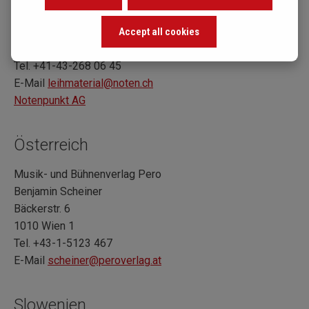
Katharina Nicca
Oberdorfstrasse 9
Accept all cookies
8001 Zürich
Tel. +41-43-268 06 45
E-Mail
leihmaterial@noten.ch
Notenpunkt AG
Österreich
Musik- und Bühnenverlag Pero
Benjamin Scheiner
Bäckerstr. 6
1010 Wien 1
Tel. +43-1-5123 467
E-Mail
scheiner@peroverlag.at
Slowenien