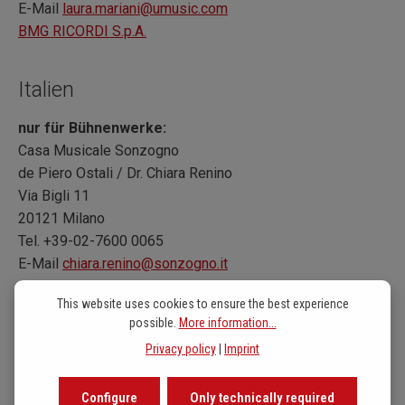
E-Mail
laura.mariani@umusic.com
BMG RICORDI S.p.A.
Italien
nur für Bühnenwerke:
Casa Musicale Sonzogno
de Piero Ostali / Dr. Chiara Renino
Via Bigli 11
20121 Milano
Tel. +39-02-7600 0065
E-Mail
chiara.renino@sonzogno.it
Casa Musicale Sonzogno
This website uses cookies to ensure the best experience
possible.
More information...
Privacy policy
|
Imprint
Schweiz
Configure
Only technically required
Notenpunkt AG