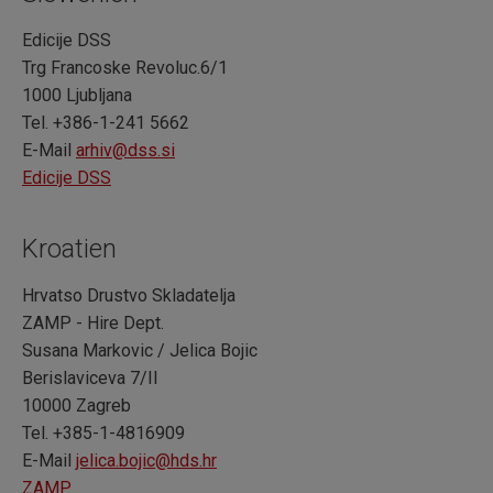
Edicije DSS
Trg Francoske Revoluc.6/1
1000 Ljubljana
Tel. +386-1-241 5662
E-Mail
arhiv@dss.si
Edicije DSS
Kroatien
Hrvatso Drustvo Skladatelja
ZAMP - Hire Dept.
Susana Markovic / Jelica Bojic
Berislaviceva 7/II
10000 Zagreb
Tel. +385-1-4816909
E-Mail
jelica.bojic@hds.hr
ZAMP