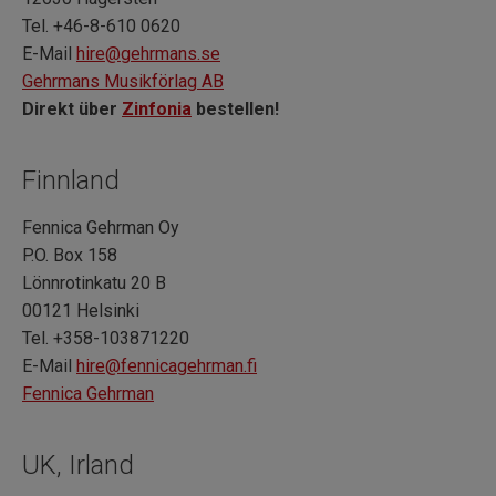
Tel. +46-8-610 0620
E-Mail
hire@gehrmans.se
Gehrmans Musikförlag AB
Direkt über
Zinfonia
bestellen!
Finnland
Fennica Gehrman Oy
P.O. Box 158
Lönnrotinkatu 20 B
00121 Helsinki
Tel. +358-103871220
E-Mail
hire@fennicagehrman.fi
Fennica Gehrman
UK, Irland