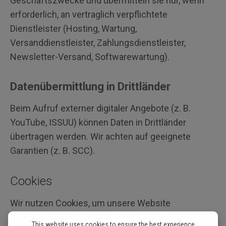
Geschäftszwecke und übermitteln sie nur, wenn
erforderlich, an vertraglich verpflichtete
Dienstleister (Hosting, Wartung,
Versanddienstleister, Zahlungsdienstleister,
Newsletter-Versand, Softwarewartung).
Datenübermittlung in Drittländer
Beim Aufruf externer digitaler Angebote (z. B.
YouTube, ISSUU) können Daten in Drittländer
übertragen werden. Wir achten auf geeignete
Garantien (z. B. SCC).
Cookies
Wir nutzen Cookies, um unsere Website
nutzerfreundlich, sicher und effektiv
This website uses cookies to ensure the best experience