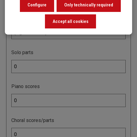
Configure
Only technically required
Strings
Accept all cookies
Solo parts
Piano scores
Choral scores/parts