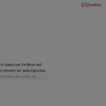
feuilleter
mit spanischen Vorfahren und
ern entnahm der landestypischen
n Lebzeiten besonders die
ik lassen sich gleichfalls
 l’Aurore
, beweist, die 1926 in
r bzw. Violine und Klavier, eine
nach Art von Claude Debussys