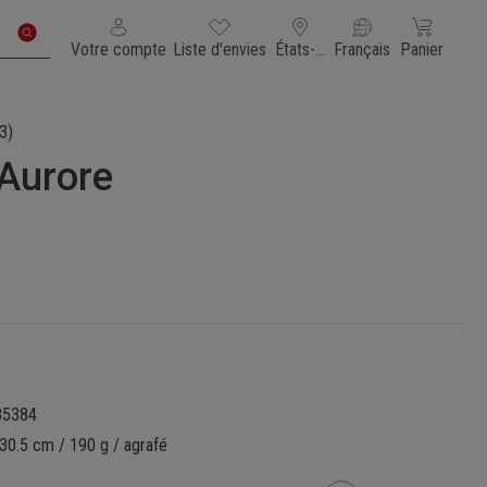
Vous avez 0 articles dans votre liste de souhaits
Le panier con
Votre compte
Liste d'envies
États-Unis d'Amérique
Français
Panier
3)
’Aurore
85384
30.5 cm / 190 g / agrafé