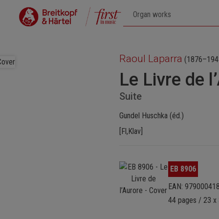
Raoul Laparra
(1876–194
Le Livre de l
Suite
Gundel Huschka (éd.)
[Fl,Klav]
Ignorer la galerie d'images
EB 8906
EAN: 97900041
44 pages / 23 x 