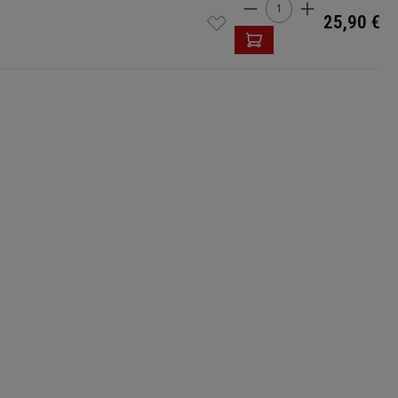
Quantité de produi
25,90 €