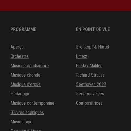
12.
Polichinelle en général
PROGRAMME
EN POINT DE VUE
Aperçu
Breitkopf & Härtel
Orchestre
Urtext
Musique de chambre
Gustav Mahler
Musique chorale
Richard Strauss
Musique d'orgue
Beethoven 2027
Pédagogie
Redécouvertes
Musique contemporaine
Compositrices
Œuvres scéniques
Musicologie