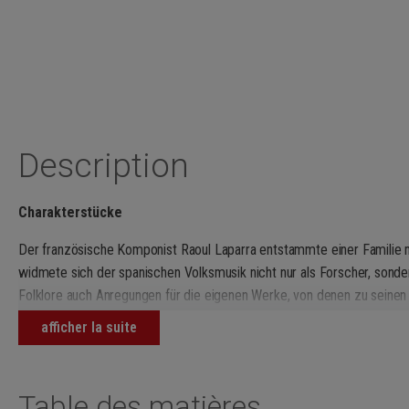
Description
Charakterstücke
Der französische Komponist Raoul Laparra entstammte einer Familie 
widmete sich der spanischen Volksmusik nicht nur als Forscher, sond
Folklore auch Anregungen für die eigenen Werke, von denen zu seine
Spanien-Opern reüssierten. Unter seinen Liedern und seiner Kammermus
afficher la suite
originelle Funde machen, wie die Suite für Flöte und Klavier,
Le Livre de
Paris erschien und, wie zwei weitere Zyklen desselben Titels für Klavie
vitale, humorvolle und klangfrische Abfolge von 12 Charakterstücken 
Table des matières