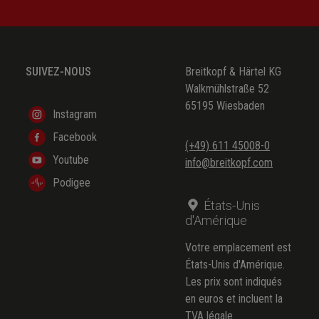
SUIVEZ-NOUS
Breitkopf & Härtel KG
Walkmühlstraße 52
65195 Wiesbaden
Instagram
Facebook
(+49) 611 45008-0
Youtube
info@breitkopf.com
Podigee
États-Unis
d'Amérique
Votre emplacement est
États-Unis d'Amérique.
Les prix sont indiqués
en euros et incluent la
TVA légale.