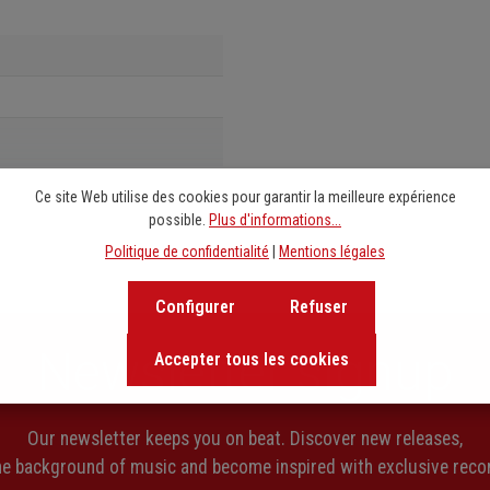
 liegen für beide
e pädagogische Aspekte ist die
 geeignet.“ (Claudia Wälder-Jene,
Ce site Web utilise des cookies pour garantir la meilleure expérience
possible.
Plus d'informations...
Politique de confidentialité
|
Mentions légales
Configurer
Refuser
Newsletter signup
Accepter tous les cookies
Our newsletter keeps you on beat. Discover new releases,
the background of music and become inspired with exclusive rec