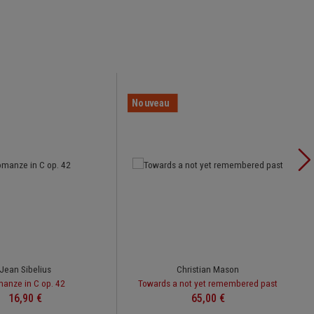
Nouveau
Jean Sibelius
Christian Mason
anze in C op. 42
Towards a not yet remembered past
Prix régulier :
Prix régulier :
16,90 €
65,00 €