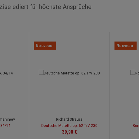
ise ediert für höchste Ansprüche
Nouveau
Nouveau
hmaninow
Richard Strauss
 34/14
Deutsche Motette op. 62 TrV 230
Rom
er :
Prix régulier :
39,90 €