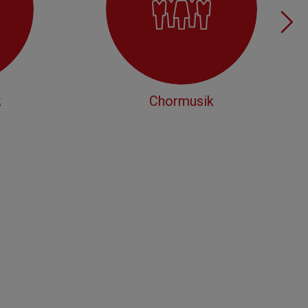
k
Chormusik