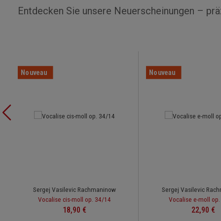
Entdecken Sie unsere Neuerscheinungen – präz
Ignorer la galerie de produits
Nouveau
Nouveau
Sergej Vasilevic Rachmaninow
Sergej Vasilevic Rac
Vocalise cis-moll op. 34/14
Vocalise e-moll op.
Prix régulier :
Prix réguli
18,90 €
22,90 €