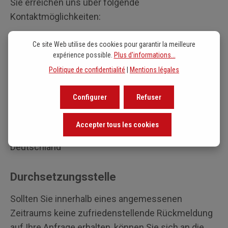
Sie erreichen uns über folgende
Kontaktmöglichkeiten:
Ce site Web utilise des cookies pour garantir la meilleure
E-Mail:
info@breitkopf.de
expérience possible.
Plus d'informations...
Telefon: (+49) 611 45008-0
Politique de confidentialité
|
Mentions légales
Postanschrift:
Configurer
Refuser
Breitkopf & Härtel KG
Walkmühlstraße 52
Accepter tous les cookies
65195 Wiesbaden
Deutschland
Durchsetzungsstelle
Sollten Sie innerhalb eines angemessenen
Zeitraums keine zufriedenstellende Rückmeldung
auf Ihre Anfrage erhalten, können Sie sich an die