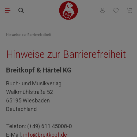
Passer au contenu principal
Vous avez 0 articl
Le pa
Hinweise zur Barrierefreiheit
Hinweise zur Barrierefreiheit
Breitkopf & Härtel KG
Buch- und Musikverlag
Walkmühlstraße 52
65195 Wiesbaden
Deutschland
Telefon: (+49) 611 45008-0
E-Mail:
info@breitkopf.de