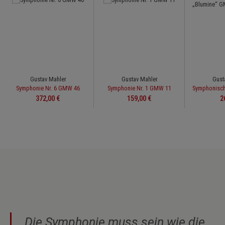
Gustav Mahler
Gustav Mahler
Gust
Symphonie Nr. 6 GMW 46
Symphonie Nr. 1 GMW 11
Prix régulier :
Prix régulier :
Pr
372,00 €
159,00 €
2
„Die Symphonie muss sein wie die