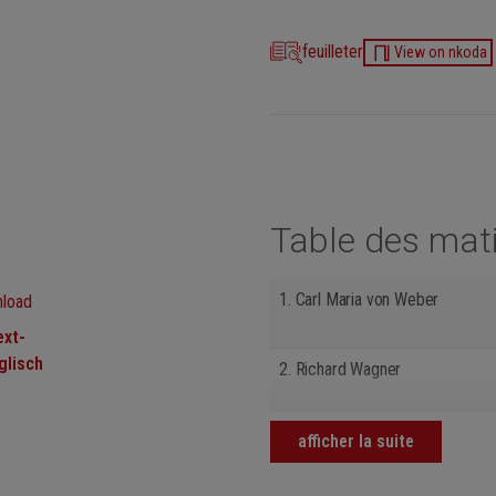
feuilleter
View on nkoda
Table des mat
1.
Carl Maria von Weber
ext-
glisch
2.
Richard Wagner
3.
Richard Wagner
afficher la suite
4.
Richard Wagner