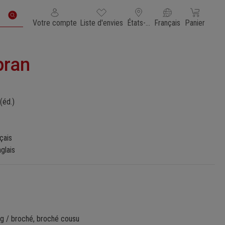
Vous avez 0 articles dans votre liste de souhaits
Le panier con
Votre compte
Liste d'envies
États-Unis d'Amérique
Français
Panier
pran
(éd.)
nçais
glais
 g / broché, broché cousu