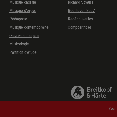
Musique chorale
Richard Strauss
Musique d'orgue
Beethoven 2027
Pédagogie
Redécouvertes
Musique contemporaine
Compositrices
Œuvres scéniques
Musicologie
Partition d'étude
Your 
Abbréviations
—
Questions fréquemment posées
—
Fra