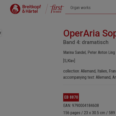
OperAria So
Band 4: dramatisch
Marina Sandel, Peter Anton Ling 
[S,Klav]
collection: Allemand, Italien, Fra
accompanying text: Allemand, An
EB 8870
EAN: 9790004184608
156 pages / 23 x 30.5 cm / 589