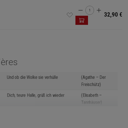
Quantité de produi
32,90 €
ières
Und ob die Wolke sie verhülle
(Agathe – Der
Freischütz)
Dich, teure Halle, grüß ich wieder
(Elisabeth –
Tannhäuser)
Einsam in trüben Tagen
(Elsa – Lohengrin)
Du bist der Lenz
(Sieglinde – Die