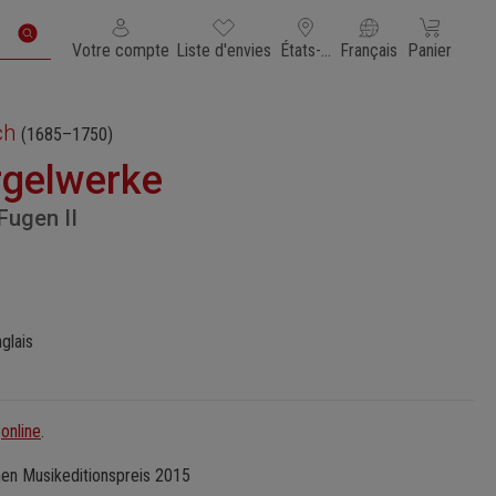
Vous avez 0 articles dans votre liste de souhaits
Le panier con
Votre compte
Liste d'envies
États-Unis d'Amérique
Français
Panier
ch
(1685–1750)
rgelwerke
Fugen II
glais
e
online
.
en Musikeditionspreis 2015