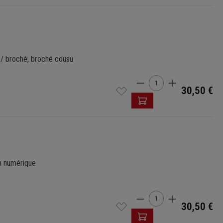
 / broché, broché cousu
Quantité de produi
30,50 €
n numérique
Quantité de produi
30,50 €