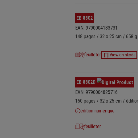
EB 8802
EAN: 9790004183731
148 pages / 32 x 25 cm / 658 g
feuilleter
View on nkoda
EB 8802D
EAN: 9790004825716
150 pages / 32 x 25 cm / éditio
édition numérique
feuilleter