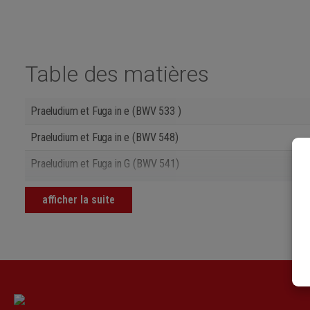
Table des matières
Praeludium et Fuga in e (BWV 533 )
Praeludium et Fuga in e (BWV 548)
Praeludium et Fuga in G (BWV 541)
Praeludium in G (BWV 550)
afficher la suite
Praeludium et Fuga in g (BWV 535)
Praeludium cum Fuga in g (BWV 535a)
Praeludium et Fuga in A (BWV 536)
Praeludium et Fuga in a (BWV 543)