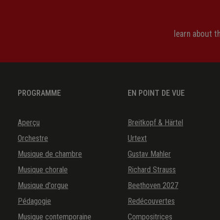
Praeludium in a (BWV 543a/1)
Praeludium et Fuga in h (BWV 544)
learn about 
Appendix: Praeludium et Fuga in e (BWV 533a)
Appendix: Praeludium in a (BWV 551)
Praeludium und Fuge in f BWV 534
PROGRAMME
EN POINT DE VUE
Praeludium in a BWV 543/543a/1, synoptische Ansicht
Fuga in g BWV 535/535a/2, synoptische Ansicht
Aperçu
Breitkopf & Härtel
Orchestre
Urtext
Musique de chambre
Gustav Mahler
Musique chorale
Richard Strauss
Musique d'orgue
Beethoven 2027
Pédagogie
Redécouvertes
Musique contemporaine
Compositrices