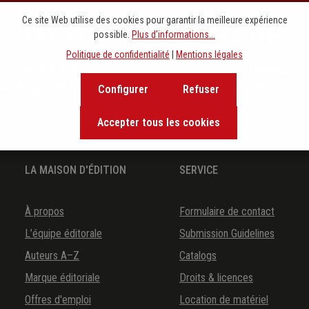
Newsletter signup
Ce site Web utilise des cookies pour garantir la meilleure expérience
possible.
Plus d'informations...
Politique de confidentialité
|
Mentions légales
Our newsletter keeps you on beat. Discover new releases,
the background of music and become inspired with exclusive rec
Configurer
Refuser
Accepter tous les cookies
LA MAISON D'ÉDITION
SERVICE
À propos
Formulaire de contact
L’équipe éditorale
Submission Guidelines
Auteurs A–Z
Catalogs
Marque éditoriale
Droits & licences
Offres d'emploi
Location de matériel