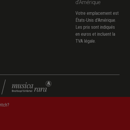
d'Amérique
Votre emplacement est
États-Unis d'Amérique.
Les prix sont indiqués
en euros et incluent la
TVA légale.
witch?
Protection des données
—
CGV
—
Mentions légales
—