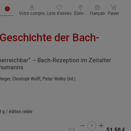
Vous avez 0 articles dans votre liste de souhaits
Le panier con
Votre compte
Liste d'envies
États-Unis d'Amérique
Français
Panier
 Geschichte der Bach-
nerreichbar“ – Bach-Rezeption im Zeitalter
chumanns
inger, Christoph Wolff, Peter Wollny (éd.)
g / édition reliée
Quantité de produi
51,50 €