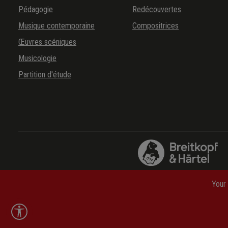
Pédagogie
Redécouvertes
Musique contemporaine
Compositrices
Œuvres scéniques
Musicologie
Partition d'étude
Your 
Abbréviations
—
Questions fréquemment posées
—
Fra
Show toolbar