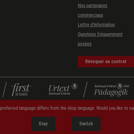
Nos partenaires
commerciaux
Lettre d’information
Questions fréquemment
posées
Révoquer un contrat
preferred language differs from the shop language. Would you like to s
is d'expédition
—
Politique d'annulation
—
Formulaire d'annulation
—
Stay
Switch
Accessibility Information
—
Paramètres des cookies