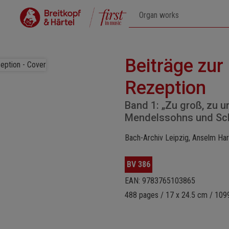
Beiträge zur
Rezeption
Band 1: „Zu groß, zu u
Mendelssohns und S
Bach-Archiv Leipzig, Anselm Hart
BV 386
EAN: 9783765103865
488 pages / 17 x 24.5 cm / 1099 