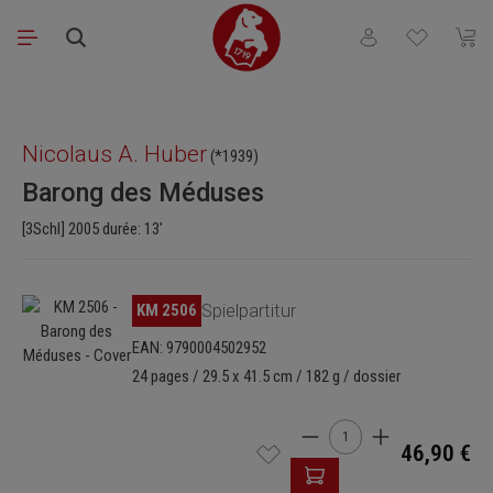
Passer au contenu principal
Vous avez 0 articl
Le pa
Ignorer la galerie d'images
Nicolaus A. Huber
(*1939)
Barong des Méduses
[3Schl] 2005 durée: 13'
Ignorer la galerie d'images
KM 2506
Spielpartitur
EAN: 9790004502952
24 pages / 29.5 x 41.5 cm / 182 g / dossier
Quantité de produit : Ent
46,90 €