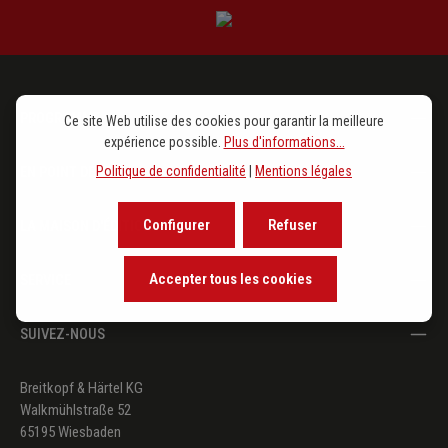
PROGRAMME
Ce site Web utilise des cookies pour garantir la meilleure
expérience possible.
Plus d'informations...
EN POINT DE VUE
Politique de confidentialité
|
Mentions légales
Configurer
Refuser
LA MAISON D'ÉDITION
Accepter tous les cookies
SERVICE
SUIVEZ-NOUS
Breitkopf & Härtel KG
Walkmühlstraße 52
65195 Wiesbaden