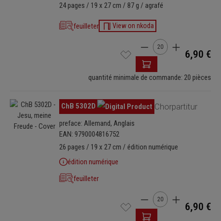
24 pages / 19 x 27 cm / 87 g / agrafé
feuilleter
View on nkoda
Quantité de produit : E
6,90 €
quantité minimale de commande: 20 pièces
Ignorer la galerie d'images
ChB 5302D
Chorpartitur
preface: Allemand, Anglais
EAN: 9790004816752
26 pages / 19 x 27 cm / édition numérique
édition numérique
feuilleter
Quantité de produit : E
6,90 €