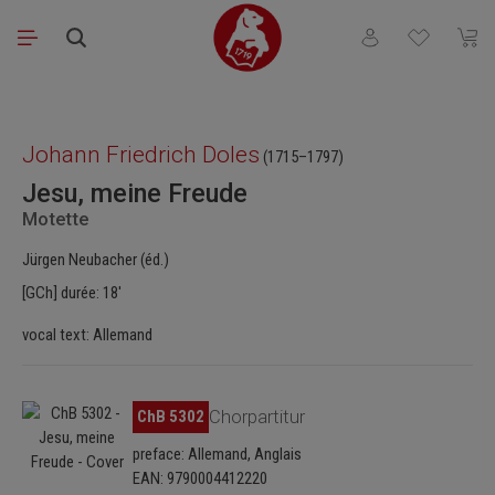
Passer au contenu principal
Vous avez 0 articl
Le pa
Ignorer la galerie d'images
Johann Friedrich Doles
(1715–1797)
Jesu, meine Freude
Motette
Jürgen Neubacher (éd.)
[GCh] durée: 18'
vocal text: Allemand
Ignorer la galerie d'images
ChB 5302
Chorpartitur
preface: Allemand, Anglais
EAN: 9790004412220