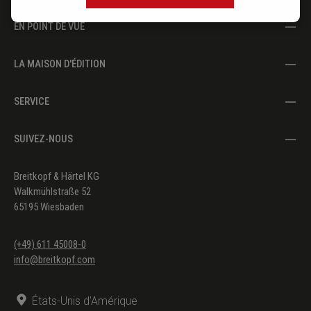
EN POINT DE VUE
LA MAISON D'ÉDITION
SERVICE
SUIVEZ-NOUS
Breitkopf & Härtel KG
Walkmühlstraße 52
65195 Wiesbaden
(+49) 611 45008-0
info@breitkopf.com
États-Unis d'Amérique