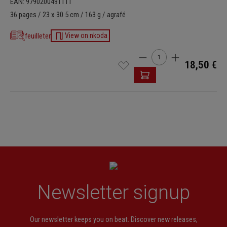
EAN: 9790200491111
36 pages / 23 x 30.5 cm / 163 g / agrafé
feuilleter
View on nkoda
Quantité de produit : Ent
18,50 €
Newsletter signup
Our newsletter keeps you on beat. Discover new releases,