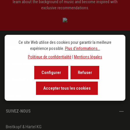
learn about the background of music and become inspired with
exclusive recommendations.
Ce site Web utilise des cookies pour garantir la meilleure
PROGRAMME
expérience possible.
Plus d'informations...
Politique de confidentialité
|
Mentions légales
EN POINT DE VUE
Configurer
Refuser
LA MAISON D'ÉDITION
Accepter tous les cookies
SERVICE
SUIVEZ-NOUS
Breitkopf & Härtel KG