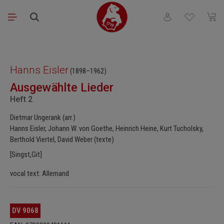
Passer au contenu principal
Vous avez 0 articl
Le pa
Ignorer la galerie d'images
Hanns Eisler
(1898–1962)
Ausgewählte Lieder
Heft 2
Dietmar Ungerank (arr.)
Hanns Eisler, Johann W. von Goethe, Heinrich Heine, Kurt Tucholsky,
Berthold Viertel, David Weber (texte)
[Singst,Git]
vocal text: Allemand
DV 9068