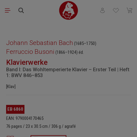
Passer au contenu principal
Vous avez 0 articl
Le pa
Ignorer la galerie d'images
Johann Sebastian Bach
(1685–1750)
Ferruccio Busoni
(1866–1924)
éd.
Klavierwerke
Band I: Das Wohltemperierte Klavier – Erster Teil | Heft
1: BWV 846–853
[Klav]
EB 6860
EAN: 9790004170465
76 pages / 23 x 30.5 cm / 306 g / agrafé