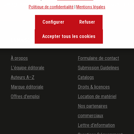
the background of music and become inspired with exclusive rec
Politique de confidentialité
|
Mentions légales
Configurer
Refuser
Accepter tous les cookies
LA MAISON D'ÉDITION
SERVICE
À propos
Formulaire de contact
L’équipe éditorale
Submission Guidelines
Auteurs A–Z
Catalogs
Marque éditoriale
Droits & licences
Offres d'emploi
Location de matériel
Nos partenaires
commerciaux
Lettre d’information