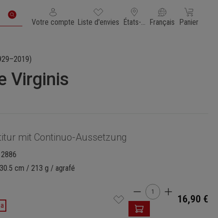
Vous avez 0 articles dans votre liste de souhaits
Le panier con
Votre compte
Liste d'envies
États-Unis d'Amérique
Français
Panier
929–2019)
 Virginis
titur mit Continuo-Aussetzung
12886
30.5 cm / 213 g / agrafé
Quantité de produi
16,90 €
da