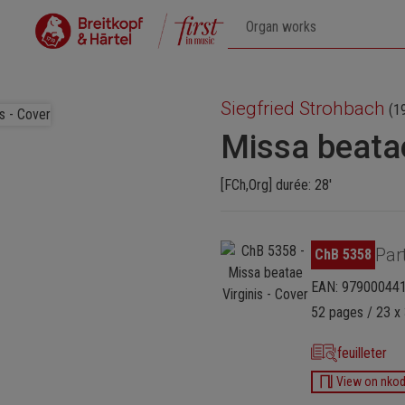
Siegfried Strohbach
(1
Missa beatae
[FCh,Org] durée: 28'
Ignorer la galerie d'images
Par
ChB 5358
EAN: 97900044
52 pages / 23 x 
feuilleter
View on nko