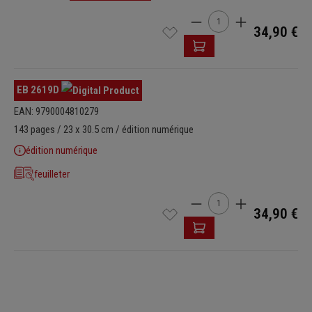
Quantité de produit : Ent
34,90 €
EB 2619D
EAN: 9790004810279
143 pages / 23 x 30.5 cm / édition numérique
édition numérique
feuilleter
Quantité de produit : Ent
34,90 €