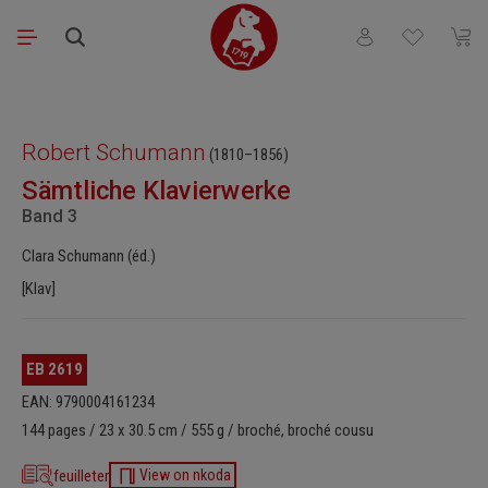
Passer au contenu principal
Vous avez 0 articl
Le pa
Ignorer la galerie d'images
Robert Schumann
(1810–1856)
Sämtliche Klavierwerke
Band 3
Clara Schumann (éd.)
[Klav]
EB 2619
EAN: 9790004161234
144 pages / 23 x 30.5 cm / 555 g / broché, broché cousu
feuilleter
View on nkoda