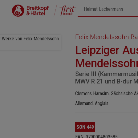
Felix Mendelssohn Ba
Leipziger Au
Mendelssohn
Serie III (Kammermusik
MWV R 21 und B-dur 
Clemens Harasim, Sächsische Ak
Allemand, Anglais
SON 449
EAN: 9790004803585