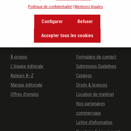
the background of music and become inspired with exclusive rec
Politique de confidentialité
|
Mentions légales
Configurer
Refuser
Accepter tous les cookies
LA MAISON D'ÉDITION
SERVICE
À propos
Formulaire de contact
L’équipe éditorale
Submission Guidelines
Auteurs A–Z
Catalogs
Marque éditoriale
Droits & licences
Offres d'emploi
Location de matériel
Nos partenaires
commerciaux
Lettre d’information