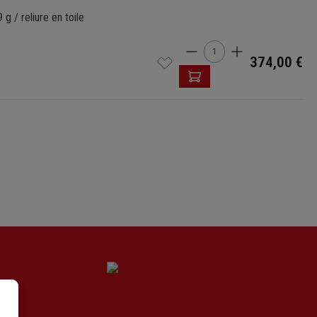
g / reliure en toile
Quantité de produit
374,00 €