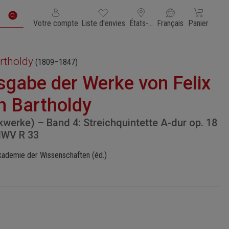
Vous avez 0 articles dans votre liste de souhaits
Le panier con
Votre compte
Liste d'envies
États-Unis d'Amérique
Français
Panier
rtholdy
(1809–1847)
sgabe der Werke von Felix
 Bartholdy
werke) – Band 4: Streichquintette A-dur op. 18
MWV R 33
ademie der Wissenschaften (éd.)