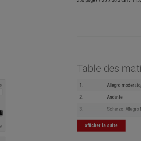
256 pages / 23 x 30.5 cm / 1155 
Table des mat
1.
Allegro moderato
2.
Andante
3.
Scherzo: Allegro 
4.
Presto
afficher la suite