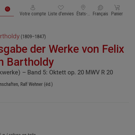
Vous avez 0 articles dans votre liste de souhaits
Le panier con
Votre compte
Liste d'envies
États-Unis d'Amérique
Français
Panier
rtholdy
(1809–1847)
sgabe der Werke von Felix
 Bartholdy
kwerke) – Band 5: Oktett op. 20 MWV R 20
schaften, Ralf Wehner (éd.)