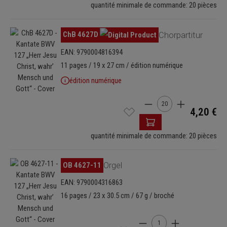
quantité minimale de commande: 20 pièces
Ignorer la galerie d'images
ChB 4627D
Chorpartitur
EAN: 9790004816394
11 pages / 19 x 27 cm / édition numérique
édition numérique
Quantité de produit : E
4,20 €
quantité minimale de commande: 20 pièces
Ignorer la galerie d'images
OB 4627-11
Orgel
EAN: 9790004316863
16 pages / 23 x 30.5 cm / 67 g / broché
Quantité de produit : Ent