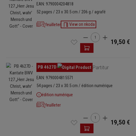
EAN: 9790004204818
52 pages / 23 x 30.5 cm / 206 g / agrafé
feuilleter
View on nkoda
Quantité de produit : Ent
19,50 €
Ignorer la galerie d'images
PB 4627D
Partitur
EAN: 9790004815571
54 pages / 23 x 30.5 cm / édition numérique
édition numérique
feuilleter
Quantité de produit : Ent
19,50 €