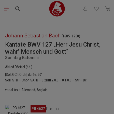
Passer au contenu principal
Vous avez 0 articl
Le pa
Ignorer la galerie d'images
Johann Sebastian Bach
(1685–1750)
Kantate BWV 127 „Herr Jesu Christ,
wahr’ Mensch und Gott“
Sonntag Estomihi
Alfred Dörffel (éd.)
[Soli,GCh,Orch] durée: 20'
Soli: STB – Chor: SATB – 0.2Blfl.2.0.0 – 0.1.0.0 – Str – Bc
vocal text: Allemand, Anglais
Ignorer la galerie d'images
PB 4627
Partitur