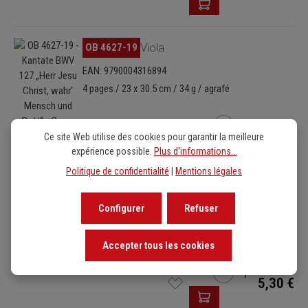
Ignorer la galerie d'images
OB 4627-19
Viola
EAN: 9790004316894
4 pages / 23 x 30.5 cm / 34 g / agrafé
Quantité de produit : E
5,30 €
Ce site Web utilise des cookies pour garantir la meilleure
expérience possible.
Plus d'informations...
Politique de confidentialité
|
Mentions légales
Ignorer la galerie d'images
OB 4627-26
Basso (Cello/Kontrabass)
Configurer
Refuser
EAN: 9790004316900
8 pages / 23 x 30.5 cm / 43 g / agrafé
Accepter tous les cookies
Quantité de produit : E
5,30 €