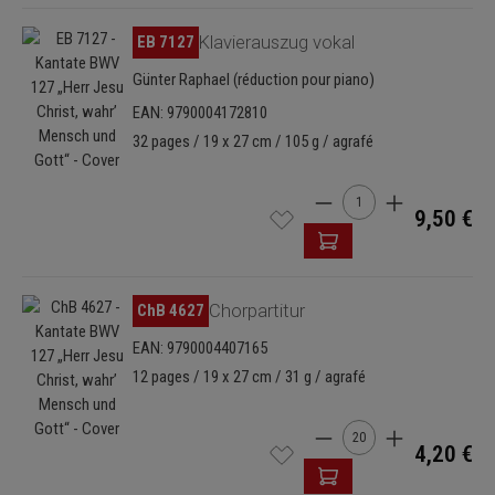
Ignorer la galerie d'images
EB 7127
Klavierauszug vokal
Günter Raphael (réduction pour piano)
EAN: 9790004172810
32 pages / 19 x 27 cm / 105 g / agrafé
Quantité de produit : E
9,50 €
Ignorer la galerie d'images
ChB 4627
Chorpartitur
EAN: 9790004407165
12 pages / 19 x 27 cm / 31 g / agrafé
Quantité de produit : E
4,20 €