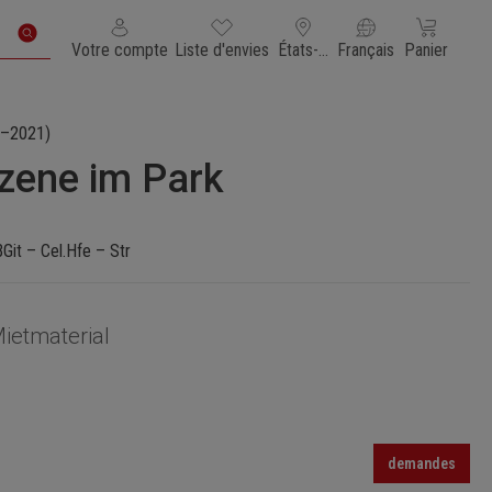
Vous avez 0 articles dans votre liste de souhaits
Le panier con
Votre compte
Liste d'envies
États-Unis d'Amérique
Français
Panier
–2021)
zene im Park
BGit – Cel.Hfe – Str
ietmaterial
demandes