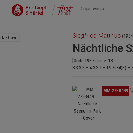
Siegfried Matthus
(1934
Nächtliche S
[Orch] 1987 durée: 18'
3.3.3.3 – 4.3.3.1 – Pk.Schl(3) – 
Ignorer la galerie d'images
M
MM 2738449