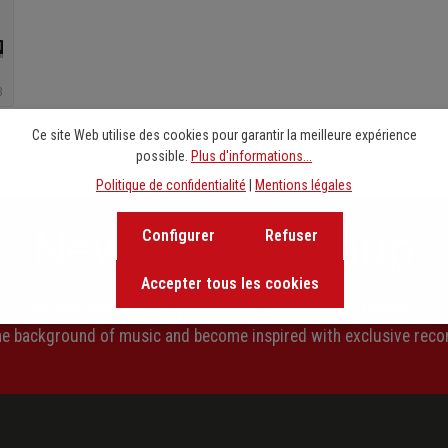
Ce site Web utilise des cookies pour garantir la meilleure expérience
possible.
Plus d'informations...
Politique de confidentialité
|
Mentions légales
Newsletter signup
Configurer
Refuser
Accepter tous les cookies
Our newsletter keeps you on beat. Discover new releases,
the background of music and become inspired with exclusive rec