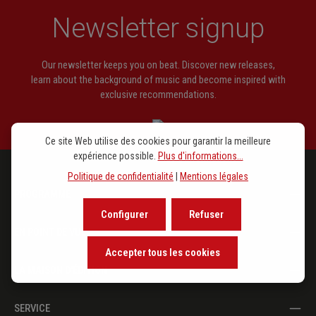
Newsletter signup
Our newsletter keeps you on beat. Discover new releases,
learn about the background of music and become inspired with
exclusive recommendations.
Ce site Web utilise des cookies pour garantir la meilleure
expérience possible.
Plus d'informations...
Politique de confidentialité
|
Mentions légales
PROGRAMME
Configurer
Refuser
EN POINT DE VUE
Accepter tous les cookies
LA MAISON D'ÉDITION
SERVICE