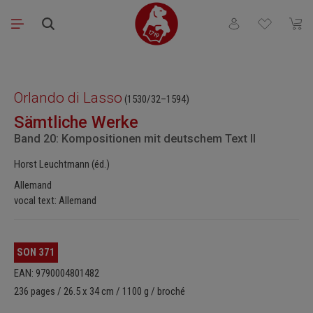
Passer au contenu principal
Vous avez 0 articl
Le pa
Ignorer la galerie d'images
Orlando di Lasso
(1530/32–1594)
Sämtliche Werke
Band 20: Kompositionen mit deutschem Text II
Horst Leuchtmann (éd.)
Allemand
vocal text: Allemand
SON 371
EAN: 9790004801482
236 pages / 26.5 x 34 cm / 1100 g / broché