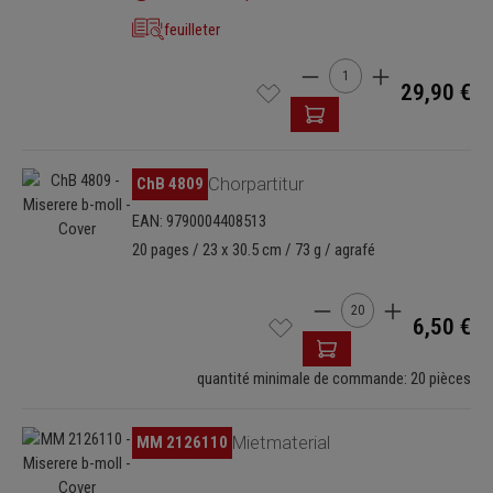
feuilleter
Quantité de produit : Ent
29,90 €
Ignorer la galerie d'images
ChB 4809
Chorpartitur
EAN: 9790004408513
20 pages / 23 x 30.5 cm / 73 g / agrafé
Quantité de produit : E
6,50 €
quantité minimale de commande: 20 pièces
Ignorer la galerie d'images
MM 2126110
Mietmaterial