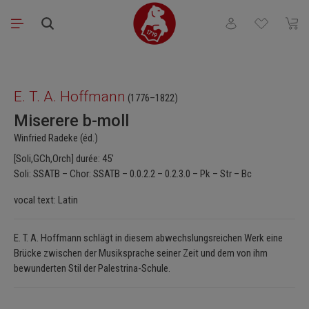
Passer au contenu principal
Vous avez 0 articl
Le pa
Ignorer la galerie d'images
E. T. A. Hoffmann
(1776–1822)
Miserere b-moll
Winfried Radeke (éd.)
[Soli,GCh,Orch] durée: 45'
Soli: SSATB – Chor: SSATB – 0.0.2.2 – 0.2.3.0 – Pk – Str – Bc
vocal text: Latin
E. T. A. Hoffmann schlägt in diesem abwechslungsreichen Werk eine
Brücke zwischen der Musiksprache seiner Zeit und dem von ihm
bewunderten Stil der Palestrina-Schule.