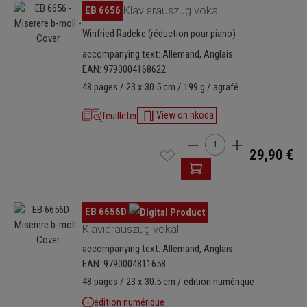
Ignorer la galerie d'images
EB 6656
Klavierauszug vokal
Winfried Radeke (réduction pour piano)
accompanying text: Allemand, Anglais
EAN: 9790004168622
48 pages / 23 x 30.5 cm / 199 g / agrafé
feuilleter
View on nkoda
Quantité de produit : Ent
29,90 €
Ignorer la galerie d'images
EB 6656D
Klavierauszug vokal
accompanying text: Allemand, Anglais
EAN: 9790004811658
48 pages / 23 x 30.5 cm / édition numérique
édition numérique