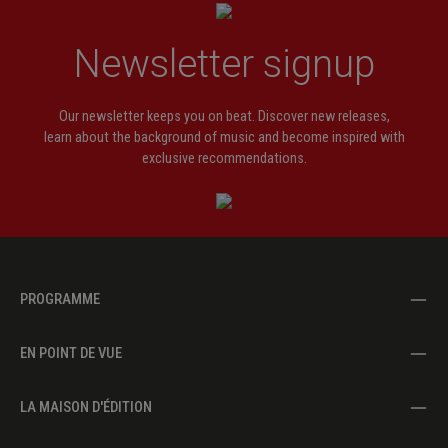
8.
Docebo iniquos
9.
Libera me de sanguinibus
Newsletter signup
10.
Sacrificium deo
Our newsletter keeps you on beat. Discover new releases,
11.
Benigne fac
learn about the background of music and become inspired with
12.
Ut aedificentur
exclusive recommendations.
PROGRAMME
EN POINT DE VUE
LA MAISON D'ÉDITION