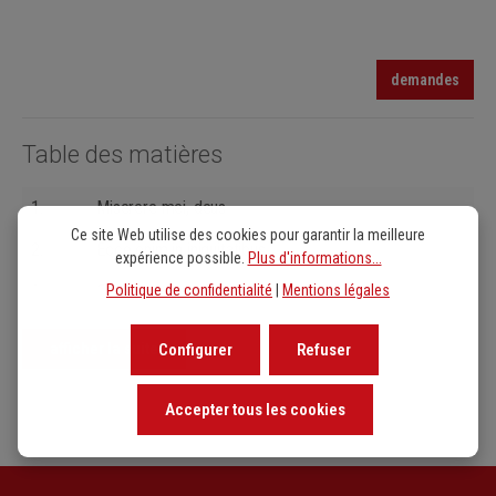
demandes
Table des matières
1.
Miserere mei, deus
Ce site Web utilise des cookies pour garantir la meilleure
2.
Ecce enim in iniquitatibus
expérience possible.
Plus d'informations...
Politique de confidentialité
|
Mentions légales
3.
Ecce enim veritatem
4.
Asperges me hysopo
afficher la suite
Configurer
Refuser
5.
Auditui meo dabis
Accepter tous les cookies
6.
Averte faciem tuam
7.
Redde mihi laetitiam