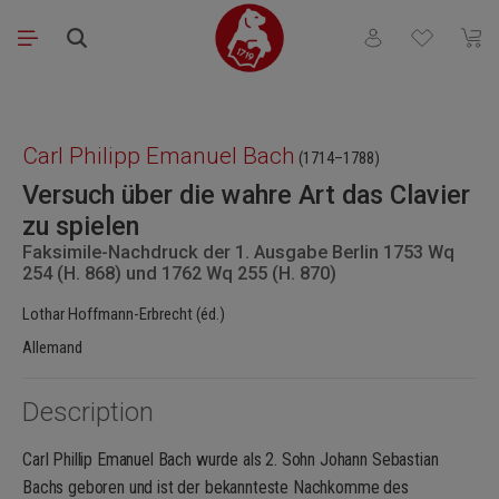
Passer au contenu principal
Vous avez 0 articl
Le pa
Ignorer la galerie d'images
Carl Philipp Emanuel Bach
(1714–1788)
Versuch über die wahre Art das Clavier
zu spielen
Faksimile-Nachdruck der 1. Ausgabe Berlin 1753 Wq
254 (H. 868) und 1762 Wq 255 (H. 870)
Lothar Hoffmann-Erbrecht (éd.)
Allemand
Description
Carl Phillip Emanuel Bach wurde als 2. Sohn Johann Sebastian
Bachs geboren und ist der bekannteste Nachkomme des