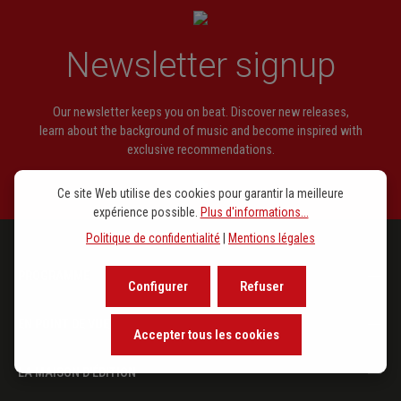
Newsletter signup
Our newsletter keeps you on beat. Discover new releases,
learn about the background of music and become inspired with
exclusive recommendations.
Ce site Web utilise des cookies pour garantir la meilleure
expérience possible.
Plus d'informations...
Politique de confidentialité
|
Mentions légales
PROGRAMME
Configurer
Refuser
EN POINT DE VUE
Accepter tous les cookies
LA MAISON D'ÉDITION