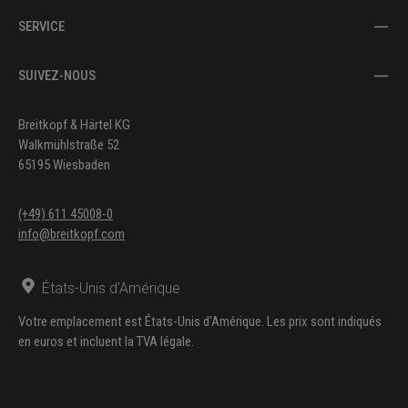
SERVICE
Hessenberg, Kurt
In dulci jubilo (Nun singet
(Weihnachten/Ch
und seid froh) GL 142 -
EKG 26
SUIVEZ-NOUS
Müller-Zürich, Paul
Nun freut euch, ihr
(Weihnachten/Ch
Breitkopf & Härtel KG
Christen GL 143
Walkmühlstraße 52
65195 Wiesbaden
(+49) 611 45008-0
info@breitkopf.com
États-Unis d'Amérique
Votre emplacement est États-Unis d'Amérique. Les prix sont indiqués
en euros et incluent la TVA légale.