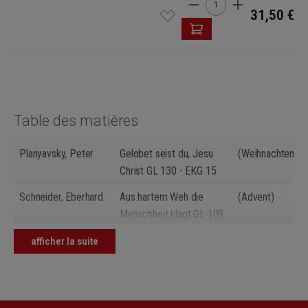
31,50 €
Table des matières
Planyavsky, Peter
Gelobet seist du, Jesu
(Weihnachten/Ch
Christ GL 130 - EKG 15
Schneider, Eberhard
Aus hartem Weh die
(Advent)
Menschheit klagt GL 109
Schroeder, Hermann
Es kommt ein Schiff,
(Advent)
afficher la suite
geladen GL 114 - EKG 4
Stockmeier,
Sei uns willkommen,
(Weihnachten/Ch
Wolfgang
Herre Christ GL 131