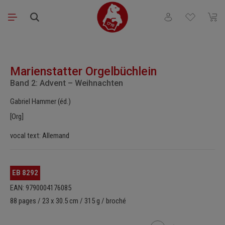
Passer au contenu principal
Vous avez 0 articl
Le pa
Ignorer la galerie d'images
Marienstatter Orgelbüchlein
Band 2: Advent – Weihnachten
Gabriel Hammer (éd.)
[Org]
vocal text: Allemand
EB 8292
EAN: 9790004176085
88 pages / 23 x 30.5 cm / 315 g / broché
Quantité de produit : Ent