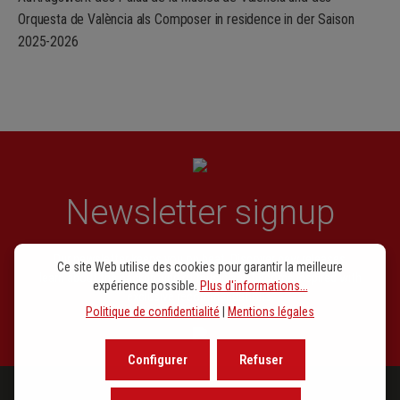
Orquesta de València als Composer in residence in der Saison
VI.
Estancia tras estancia
2025-2026
VII.
Bajar
VIII.
Confía
Newsletter signup
Our newsletter keeps you on beat. Discover new releases,
Ce site Web utilise des cookies pour garantir la meilleure
learn about the background of music and become inspired with
expérience possible.
Plus d'informations...
exclusive recommendations.
Politique de confidentialité
|
Mentions légales
Configurer
Refuser