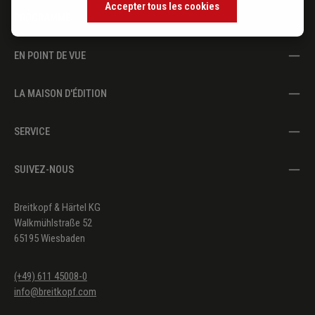
Accepter tous les cookies
PROGRAMME
EN POINT DE VUE
LA MAISON D'ÉDITION
SERVICE
SUIVEZ-NOUS
Breitkopf & Härtel KG
Walkmühlstraße 52
65195 Wiesbaden
(+49) 611 45008-0
info@breitkopf.com