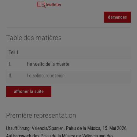
feuilleter
demandes
Table des matières
Teil 1
I.
He vuelto de la muerte
II.
Lo sólido: repetición
III.
El hambre
afficher la suite
Teil 2
IV.
Mal día aquel
Première représentation
V.
El animal en mí envejece
Uraufführung: Valencia/Spanien, Palau de la Música, 15. Mai 2026
Teil 3
Auftragswerk des Palau de la Música de València und des