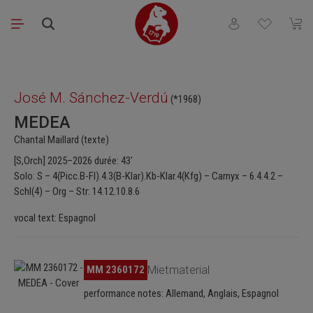
Passer au contenu principal
Vous avez 0 articl
Le pa
Ignorer la galerie d'images
José M. Sánchez-Verdú
(*1968)
MEDEA
Chantal Maillard (texte)
[S,Orch] 2025–2026 durée: 43′
Solo: S – 4(Picc.B-Fl).4.3(B-Klar).Kb-Klar.4(Kfg) – Carnyx – 6.4.4.2 –
Schl(4) – Org – Str: 14.12.10.8.6
vocal text: Espagnol
Ignorer la galerie d'images
MM 2360172
Mietmaterial
performance notes: Allemand, Anglais, Espagnol