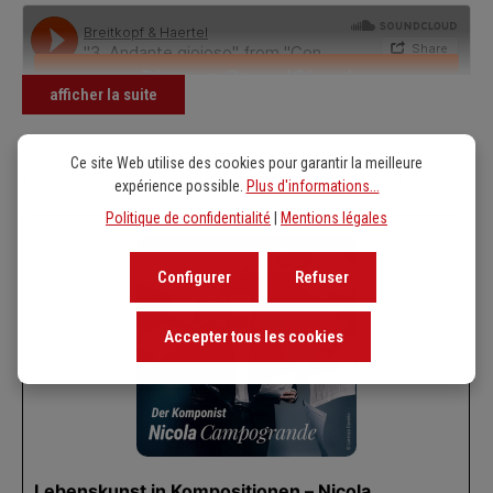
afficher la suite
Ce site Web utilise des cookies pour garantir la meilleure
Connaissez-vous déjà notre podcast?
expérience possible.
Plus d'informations...
Politique de confidentialité
|
Mentions légales
Configurer
Refuser
Accepter tous les cookies