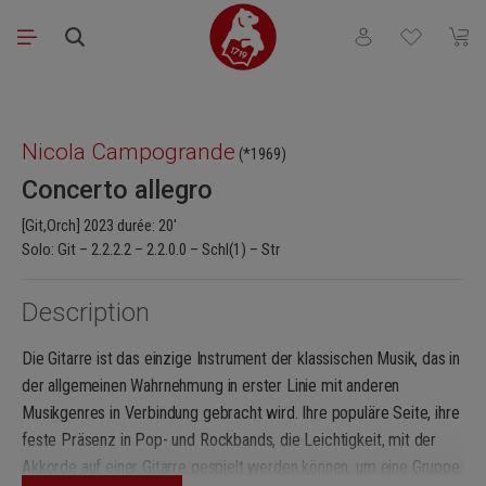
Passer au contenu principal
Vous avez 0 articl
Le pa
Ignorer la galerie d'images
Nicola Campogrande
(*1969)
Concerto allegro
[Git,Orch] 2023 durée: 20'
Solo: Git – 2.2.2.2 – 2.2.0.0 – Schl(1) – Str
Description
Die Gitarre ist das einzige Instrument der klassischen Musik, das in
der allgemeinen Wahrnehmung in erster Linie mit anderen
Musikgenres in Verbindung gebracht wird. Ihre populäre Seite, ihre
feste Präsenz in Pop- und Rockbands, die Leichtigkeit, mit der
Akkorde auf einer Gitarre gespielt werden können, um eine Gruppe